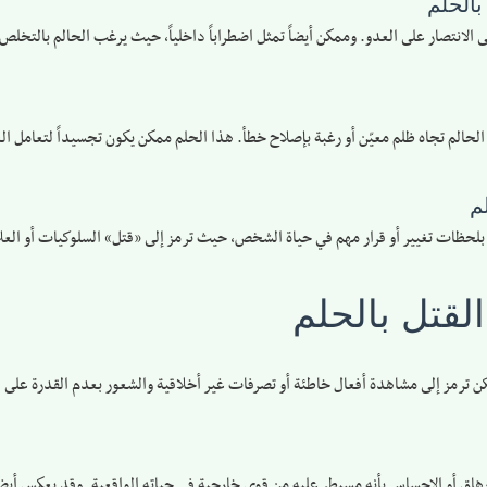
بالحلم
لى الانتصار على العدو. وممكن أيضاً تمثل اضطراباً داخلياً، حيث يرغب الحالم بالتخل
حالم تجاه ظلم معيّن أو رغبة بإصلاح خطأ. هذا الحلم ممكن يكون تجسيداً لتعامل ا
م
بلحظات تغيير أو قرار مهم في حياة الشخص، حيث ترمز إلى «قتل» السلوكيات أو الع
القتل بالحلم
ممكن ترمز إلى مشاهدة أفعال خاطئة أو تصرفات غير أخلاقية والشعور بعدم القدرة على 
ق أو الإحساس بأنه مسيطر عليه من قوى خارجية في حياته الواقعية. وقد يعكس أيضاً ال