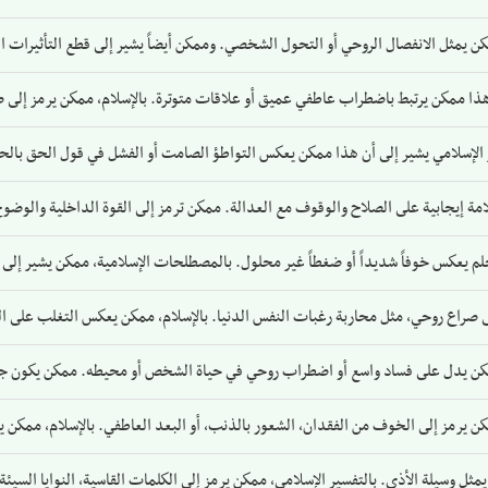
ن يمثل الانفصال الروحي أو التحول الشخصي. وممكن أيضاً يشير إلى قطع التأثيرات الس
 هذا ممكن يرتبط باضطراب عاطفي عميق أو علاقات متوترة. بالإسلام، ممكن يرمز إلى ص
 الإسلامي يشير إلى أن هذا ممكن يعكس التواطؤ الصامت أو الفشل في قول الحق بالحيا
مة إيجابية على الصلاح والوقوف مع العدالة. ممكن ترمز إلى القوة الداخلية والوضوح
لم يعكس خوفاً شديداً أو ضغطاً غير محلول. بالمصطلحات الإسلامية، ممكن يشير إلى
ى صراع روحي، مثل محاربة رغبات النفس الدنيا. بالإسلام، ممكن يعكس التغلب على الف
ن يدل على فساد واسع أو اضطراب روحي في حياة الشخص أو محيطه. ممكن يكون جرس 
ن يرمز إلى الخوف من الفقدان، الشعور بالذنب، أو البعد العاطفي. بالإسلام، ممكن يش
مثل وسيلة الأذى. بالتفسير الإسلامي، ممكن يرمز إلى الكلمات القاسية، النوايا السيئة،