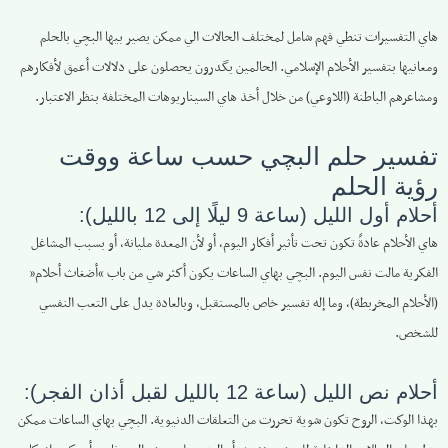
هاي التفسيرات تنطي فهم شامل لمختلف الحالات الي ممكن يصير بيها البچي بالحلم
ومعانيها بتفسير الأحلام الإسلامي. الحالمين يگدرون يحصلون على دلالات أعمق لأفكارهم
ومشاعرهم الباطنة (اللاوعي) من خلال أخذ هاي السيناريوهات المختلفة بنظر الاعتبار.
تفسير حلم البچي حسب ساعة ووقت
رؤية الحلم
أحلام أول الليل (ساعة 9 ليلًا إلى 12 بالليل):
هاي الأحلام عادةً تكون تحت تأثير أفكار اليوم، أو لأن المعدة مليانة، أو بسبب المشاغل
الفكرية مالت نفس اليوم. البچي بهاي الساعات يكون أكثر شي من باب “أضغاث أحلام”
(الأحلام المخربطة)، وما إله تفسير خاص بالمستقبل، وبالعادة يدل على التعب النفسي
للشخص.
أحلام نص الليل (ساعة 12 بالليل لقبل أذان الفجر):
بهذا الوكت، الروح تكون شوية تحررت من التعلقات الدنيوية. البچي بهاي الساعات ممكن