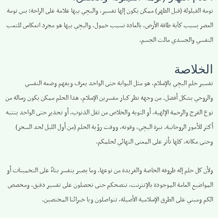
نومة القيلولة (قبل الظهر) ممكن يكون إلها تفسير، والبچي بيها علامة على الراحة؛ بس نومة
العصر بسبب كآبة طاقة الأرض، بالعادة تسبب خمول، والبچي بيها هو مجرد انعكاس للتعب
النفسي والجسدي مالت الجسم.
الخلاصة
تفسير حلم البچي بالإسلام، هو مثل البوابة حتى الواحد يعرف ويفهم وضعه النفسي
والروحي بشكل أفضل. من وجهة نظر كبار مفسرين الإسلام، هذا الحلم ممكن يكون رسالة من
نوع الفرج والرحمة الإلهية، أو التوبة والخلاص من ثقل الذنوب، أو تحذير حتى الواحد ينتبه
أكثر للأمور الروحانية. نبرة البچي، وقوته، ووقت رؤية الحلم (من أول الليل لحد السحر)
وحتى مكانه، كلها تأثر على المعنى النهائي لحلمكم.
ولأن كل حلم إله ظروفه الخاصة والفريدة من نوعها، وما يصير يتفسر بناءً على التخمينات أو
المواضيع العامة الموجودة بالإنترنت، ننصحكم حتى تحصلون على تفسير دقيق، ومخصص
الكم ومبني على الطرق الإسلامية الأصيلة، تتواصلون ويا خبرائنا المختصين.