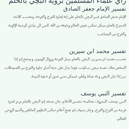
رأي علماء المسلمين برؤية البچي بالحلم
تفسير الإمام جعفر الصادق
الإمام جعفر الصادق فسر البچي بالحلم على إنه إشارة للفرج والفرحة. وبحسب كلامه،
الدموع بالحلم ممكن تعكس تقوى الحالم وخوفه من الله، الشي الي يؤدي للرحمة الإلهية
والفرج من المصاعب.
تفسير محمد ابن سيرين
بحسب محمد ابن سيرين، البچي بالحلم يمثل الفرحة وزوال الهموم. ويوضح إنو إذا
الشخص شاف نفسه يبچي بسكوت، فهذا يدل على جية أخبار حلوة والفرج من الضغوطات.
بس إذا چان البچي وياه عياط ولطم، فممكن يعني ضيق أو دعوة للتوبة.
تفسير النبي يوسف
النبي يوسف، المعروف بحكمته بتفسير الأحلام، چان يعتقد إنو البچي بالحلم يرمز لفترة
قريبة من الفرح والفرج. وچان يشوف إنو هيچ أحلام تعكس التطهير العاطفي والنمو الروحي
للحالم.