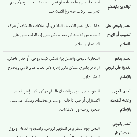
احتياجات الهم ما متلباية، أو تغيرات قادمة بالحياة. وممكن هم
الوالدين بالإسلام
تأشر على بركات جية ورا الابتلاءات.
الحلم بالبچي على
هذا ممكن يشير للاعتماد العاطفي، أو ابتلاءات بالعلاقة، أو شوگ
الحبيب أو الزوج
للحب. من الناحية الروحية، ممكن يعني إنو القلب يدور على
بالإسلام
الاستقرار والسلام.
الحلم بعدم
المحاولة بالبچي والفشل بيه تعكس كبت روحي، أو خدر عاطفي،
القدرة على البچي
أو تأخر بالفرج. ممكن تكون إشارة لإنو القلب صاير قاسي ويحتاج
بالإسلام
للذكر الإلهي.
الحلم بالبچي
التناوب بين البچي والضحك بالحلم ممكن يكون إشارة لعدم
وعقبه الضحك
الاستقرار، أو حيرة داخلية، أو مشاعر مختلطة. وممكن هم يمثل
بالإسلام
صحوة روحية ورا الابتلاءات.
الحلم بالبچي
البچي جوة المطر يرمز للتطهير الروحي، واستجابة الدعاء، ونزول
تحت المطر