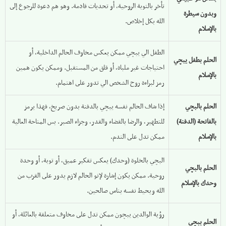
تأخر بالتوبة الروحية، أو تحديات قادمة. وهو هم دعوة للرجوع إلى
وبدون سيطرة
الله بكل إخلاص.
بالإسلام
الطفل الي يبچي ممكن يعكس مخاوف الحالم الداخلية، أو
الحلم بطفل يبچي
احتياجات غير ملباة، أو قلق من المستقبل. وممكن يكون همين
بالإسلام
رمز لبراءة روح الشخص الي تدور على اهتمام.
الحلم بالبچي
إذا شاف الحالم نفسه يبچي بالدفنة بدون صريخ، فهذا يرمز
بالفاتحة (الدفنة)
للتطهير، والرضا بالقضاء والقدر، وجزاء الصبر. بس المناحة العالية
بالإسلام
ممكن تدل على الندم.
البچي بالخلوة (وحدك) يعكس تفكير عميق، أو توبة، أو وحدة
الحلم بالبچي
روحية. ممكن يكون إشارة لإنو الحالم لازم يدور على القرب من
وحدك بالإسلام
الله ويحيط نفسه بناس صالحين.
رؤية الوالدين يبچون ممكن تدل على مخاوف متعلقة بالعائلة، أو
الحلم ببچي