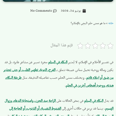
يونيو 24, 2026
No Comments
خانه
»
ما هو معنى حلم البچي بالإسلام؟
قيّم هذا المقال
في تفسير الأحلام في الإسلام، لا يُعتبر
البكاء في المنام
مجرد تعبير عن مشاعر عابرة، بل قد
يكون رسالة روحية تحمل معاني عميقة تتعلق بـ
الفرج، التوبة، تطهير القلب، أو حتى تحذير
من ضيق أو ابتلاء قادم
. ويختلف معنى الحلم حسب تفاصيله الدقيقة، مثل
طريقة البكاء،
شدته، ووجود أشخاص آخرين في الحلم
.
قد يدل
البكاء في المنام
في بعض الحالات على
الراحة بعد الحزن، واستجابة الدعاء، وزوال
الهموم
، بينما قد يرمز في حالات أخرى إلى
الضغوط النفسية، أو الذنوب، أو الحاجة إلى