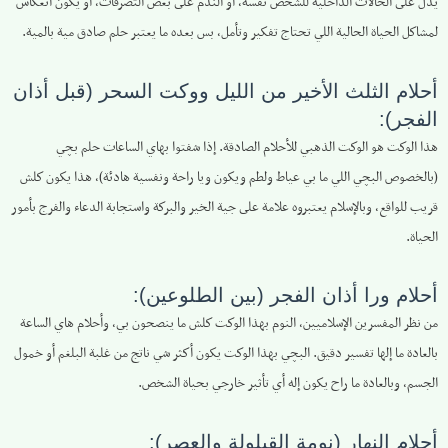
يدل على الحالات الداخلية للشخص نفسه، أو الندم على بعض التصرفات، أو يكون انعكاس
لمشاكل الحياة الحالية اللي تحتاج تفكير وتأمل، بس بعده ما يعتبر حلم صادق مية بالمية.
أحلام الثلث الأخير من الليل ووكت السحر (قبل أذان
الفجر):
هذا الوكت هو الوكت الذهبي للأحلام الصادقة. إذا شفتوا بهاي الساعات حلم بچي
(بالخصوص البچي اللي ما بي عياط ولطم ويكون ويا راحة ونفسية هادئة)، هذا يكون كلش
قريب للواقع، وبالإسلام يعتبروه علامة على جية الخير والبركة واستجابة الدعاء والفرج بأمور
الحياة.
أحلام ورا أذان الفجر (بين الطلوعين):
من نظر المفسرين الإسلاميين، النوم بهذا الوكت كلش ما ينصحون بي، وأحلام هاي الساعة
بالعادة ما إلها تفسير دقيق. البچي بهذا الوكت يكون أكثر شي ناتج من غلبة البلغم أو خمول
الجسم، وبالعادة ما راح يكون إله أي تأثير خارجي بحياة الشخص.
أحلام النهار (نومة القيلولة والعصر):