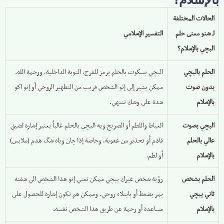
الحالات المختلفة
لـ شنو معنى حلم
التفسير الإسلامي
البچي بالإسلام؟
الحلم بالبچي
البچي بسكوت بالحلم يرمز للفرج، التوبة الداخلية، ورحمة الله.
بدون صوت
ممكن يشير إلى إنو الشخص قريب من التطهير الروحي أو إنو اكو
بالإسلام
شدة على وشك تنتهي.
البچي بصوت
العياط واللطم أو الصريخ ويه البچي بالحلم غالباً يعتبر إشارة لضيق
عالي بالحلم
قادم أو تحذير من عقوبة، وخاصة إذا چان وياه شگ هدم (ملابس)
بالإسلام
أو لطم.
الحلم بشخص
رؤية شخص غيرك يبچي ممكن تعني إنو هذا الشخص الي شفته
ثاني يبچي
يمر بضغط أو بابتلاء روحي. وممكن هم تكون إشارة للحصول على
بالإسلام
مساعدة أو رحمة عن طريق هذا الشخص نفسه.