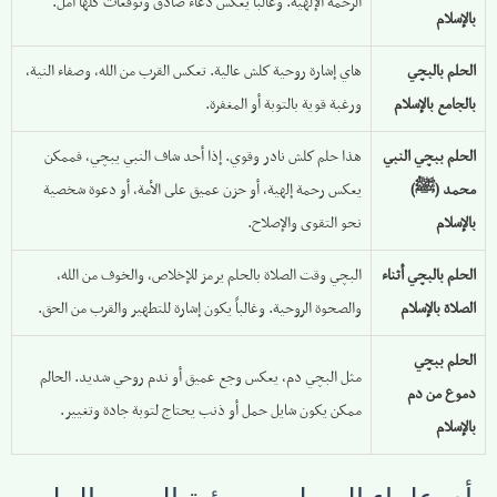
الرحمة الإلهية. وغالباً يعكس دعاء صادق وتوقعات كلها أمل.
بالإسلام
الحلم بالبچي
هاي إشارة روحية كلش عالية. تعكس القرب من الله، وصفاء النية،
بالجامع بالإسلام
ورغبة قوية بالتوبة أو المغفرة.
الحلم ببچي النبي
هذا حلم كلش نادر وقوي. إذا أحد شاف النبي يبچي، فممكن
محمد (ﷺ)
يعكس رحمة إلهية، أو حزن عميق على الأمة، أو دعوة شخصية
بالإسلام
نحو التقوى والإصلاح.
الحلم بالبچي أثناء
البچي وقت الصلاة بالحلم يرمز للإخلاص، والخوف من الله،
الصلاة بالإسلام
والصحوة الروحية. وغالباً يكون إشارة للتطهير والقرب من الحق.
الحلم ببچي
مثل البچي دم، يعكس وجع عميق أو ندم روحي شديد. الحالم
دموع من دم
ممكن يكون شايل حمل أو ذنب يحتاج لتوبة جادة وتغيير.
بالإسلام