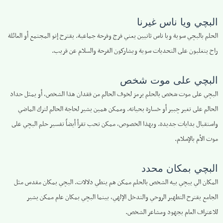
البچي ويا ناس غيرنا
الحلم بالبچي سوية ويا ناس ثانيين يعني فرج وفرحة جماعية. يقترح إنو المجتمع أو العائلة
راح يتغلبون على التحديات سوية ويشاركون الفرحة والسلام عن قريب.
البچي على موت شخص
البچي على موت شخص بالحلم يرمز لخوف الحالم من فقدان هذا الشخص، أو يمثل حداد
الحالم على تغير چبير أو خسارة بحياته. وممكن همين يشير لحاجة الحالم لترك الماضي
واستقبال بدايات جديدة. وبهذا الخصوص، ممكن تحب تقرأ أيضاً تفسير حلم البچي على
موت الأم بالإسلام.
البچي بمكان محدد
المكان الي يبچي بيه الشخص بالحلم ممكن هم ينطي دلالات. البچي بمكان مقدس مثل
الجامع يقترح التطهير الروحي والتدخل الإلهي، بينما البچي بمكان عام ممكن يشير
للاعتراف العام بجهود ومشاعر الشخص.