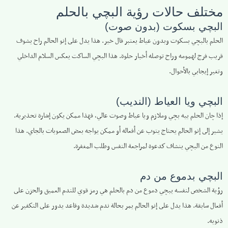
مختلف حالات رؤية البچي بالحلم
البچي بسكوت (بدون صوت)
الحلم بالبچي بسكوت وبدون عياط يعتبر فال خير. هذا يدل على إنو الحالم راح يشوف
قريب فرج لهمومه وراح توصله أخبار حلوة. هذا البچي الساكت يعكس السلام الداخلي
وتغير إيجابي بالأحوال.
البچي ويا العياط (النديب)
إذا چان الحلم بيه بچي وملازم ويا عياط وصوت عالي، فهذا ممكن يكون إشارة تحذيرية.
يشير إلى إنو الحالم يحتاج يتوب عن أفعاله أو ممكن يواجه بعض الصعوبات بالجاي. هذا
النوع من البچي ينشاف كدعوة لمراجعة النفس وطلب المغفرة.
البچي بدموع من دم
رؤية الشخص لنفسه يبچي دموع من دم بالحلم هي رمز قوي للندم العميق والحزن على
أفعال سابقة. هذا يدل على إنو الحالم يمر بحالة ندم شديدة وقاعد يدور على التكفير عن
ذنوبه.