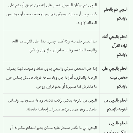
البچي دم بمكان الدموع يتفسر على إنه حزن عميق أو ندم على
البچي دم بالحلم
ذنب چبير أو خسارة. وممكن هم يرمز لمعاناة مخفية أو خوف من
بالإسلام
العدالة الإلهية.
الحلم بالبچي أثناء
هذا يعتبر حلم بيه بركة كلش چبيرة. يدل على القرب من الله،
قراءة القرآن
والتوبة الصادقة، وقلب صاير لين بالإيمان والذكر.
بالإسلام
الحلم بالبچي على
إذا چان الشخص متوفي والبچي بدون عياط وصوت، فهذا يشوف
شخص ميت
الرحمة والذكرى. أما إذا چان وياه مناحة قوية، فممكن يعكس حزن
بالإسلام
ما مفقوض (ما منتهي) أو عدم توازن روحي.
الحلم بالبچي من
البچي من الفرحة يعكس بركات قادمة، ودعاء مستجاب، وتشافي
الفرحة بالإسلام
عاطفي. وهو همين مرتبط بتغيرات إيجابية بالحياة.
الحلم بالبچي
البچي الي ما تگدر تسيطر عليه ممكن يشير لمشاعر مكبوتة، أو
بشكل مو طبيعي