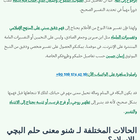
الرجوع إلى الله
. كما أن تفاصيل مثل
الصوت، الدموع، والمكان الذي حدث فيه البكاء
تلعب
دوراً مهماً في تحديد التفسير الصحيح.
ولهذا فإن تفسير هذا النوع من الأحلام يحتاج إلى
فهم دقيق مبني على المنهج الإسلامي
وتفسيرات العلماء
مثل ابن سيرين وجعفر الصادق، وليس على التخمين أو التفسيرات العامة
المنتشرة على الإنترنت. في موقعنا، يمكنكم الحصول على تفسير شخصي ودقيق من الشيخ
الموثوق
إيمان حسين
حسب تفاصيل حلمكم وظروفكم الخاصة.
راسلونا مباشرة على الواتساب الآن:
+90 539 374 42 39
قد يكون البكاء في المنام رسالة تحمل معنى مهم في حياتك، لذلك لا تتجاهلها قبل فهمها
بشكل صحيح، لأنه قد يشير إلى
تطهير روحي، أو فرج قريب، أو تنبيه يحتاج إلى الانتباه
والتغيير
.
الحالات المختلفة لـ شنو معنى حلم البچي
بالإسلام؟