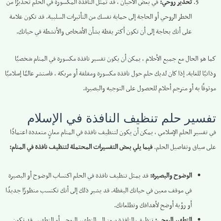
تحذير روحي:
في بعض الأحيان ، قد تمثل النافذة المكسورة في الحلم تحذيرًا من
الخطر الروحي أو الحاجة إلى حماية نفسك من التأثيرات السلبية. قد تكون علامة
على أنك بحاجة إلى أن تكون أكثر يقظة بشأن الأشخاص والأنشطة في حياتك.
كما هو الحال مع جميع الأحلام ، يمكن أن يكون تفسير نافذة مكسورة في المنام شخصيًا
وذاتيًا للغاية. إذا كان لديك حلم حول نافذة مكسورة ومقلقة أو مربكة ، فاستشر عالمًا إسلاميًا
موثوقًا به أو مترجم أحلام للحصول على التوجيه والبصيرة.
تفسير حلم تنظيف النافذة في الإسلام
في تفسير الحلم الإسلامي ، يمكن أن يكون لتنظيف نافذة في المنام معانٍ متعددة اعتمادًا
على سياق وتفاصيل الحلم.
فيما يلي بعض التفسيرات المحتملة لتنظيف نافذة في المنام:
الوضوح والبصيرة:
قد يمثل تنظيف نافذة في الحلم اكتساب الوضوح أو البصيرة
في موقف معين في حياتك اليقظة. قد يشير ذلك إلى أنك تكتسب منظورًا جديدًا
أو رؤية أوضح لأهدافك وتطلعاتك.
التطهير الروحي:
تنظيف النافذة يرمز إلى التطهير الروحي أو التطهير. قد تكون