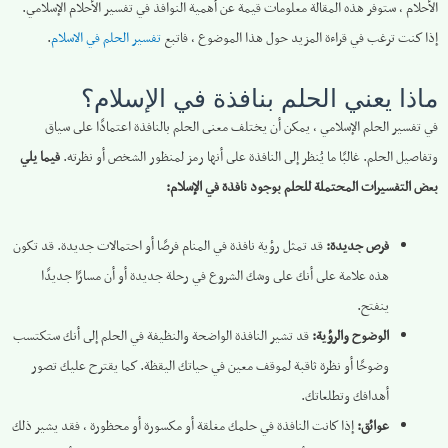
الأحلام ، ستوفر هذه المقالة معلومات قيمة عن أهمية النوافذ في تفسير الأحلام الإسلامي.
إذا كنت ترغب في قراءة المزيد حول هذا الموضوع ، فاتبع
تفسير الحلم في الاسلام
.
ماذا يعني الحلم بنافذة في الإسلام؟
في تفسير الحلم الإسلامي ، يمكن أن يختلف معنى الحلم بالنافذة اعتمادًا على سياق
وتفاصيل الحلم. غالبًا ما يُنظر إلى النافذة على أنها رمز لمنظور الشخص أو نظرته.
فيما يلي
بعض التفسيرات المحتملة للحلم بوجود نافذة في الإسلام:
فرص جديدة:
قد تمثل رؤية نافذة في المنام فرصًا أو احتمالات جديدة. قد تكون
هذه علامة على أنك على وشك الشروع في رحلة جديدة أو أن مسارًا جديدًا
ينفتح.
الوضوح والرؤية:
قد تشير النافذة الواضحة والنظيفة في الحلم إلى أنك ستكتسب
وضوحًا أو نظرة ثاقبة لموقف معين في حياتك اليقظة. كما يقترح عليك تصور
أهدافك وتطلعاتك.
عوائق:
إذا كانت النافذة في حلمك مغلقة أو مكسورة أو محظورة ، فقد يشير ذلك