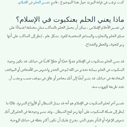
كنت ترغب في قراءة المزيد حول هذا الموضوع ، فاتبع
تفسير الحلم في الاسلام
.
ماذا يعني الحلم بعنكبوت في الإسلام؟
في تفسير الأحلام الإسلامي ، يمكن أن يحمل الحلم بالعناكب معانٍ مختلفة اعتمادًا على
سياق الحلم والتجارب والمشاعر الشخصية للفرد. بشكل عام ، يُنظر إلى العناكب على أنها
رمز للخوف والخطر والخداع.
قد يعني الحلم بعنكبوت في الإسلام عدوًا خفيًا أو خطرًا كامنًا في حياتك. قد يكون وجود
العنكبوت في الحلم بمثابة تحذير من الله لتوخي الحذر واحترس من الأشخاص أو المواقف
المخادعة في حياتك. قد يشير أيضًا إلى أنك محاصر أو عالق في موقف صعب ويجب أن
تجد طريقة للهروب منه.
تفسير آخر لحلم العنكبوت في الإسلام هو أنه قد يمثل الشيطان أو الأرواح الشريرة. غالبًا ما
يُنظر إلى شبكة العنكبوت على أنها رمز لفخ الشيطان ، وقد يشير وجودها في الحلم إلى أنك
تتعرض للإغراء أو التأثر بقوى الشر. يقترح عليك أن تكون أكثر يقظة في حياتك الروحية