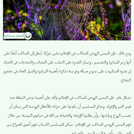
ومع ذلك ، فإن المعنى الروحي للعناكب في الإسلام سلبي جزئيًا. يُنظر إلى العناكب أيضًا على
أنها رمز للمثابرة والتصميم ، وتمثل القدرة على التغلب على العقبات والتحديات في الحياة.
إن قدرة العنكبوت على تدوير شبكة وفريسة تذكرنا بأهمية المثابرة والعمل الجاد في تحقيق
النجاح.
بشكل عام ، فإن المعنى الروحي للعناكب في الإسلام يؤكد على أهمية توخي اليقظة ضد
قوى الشر والإغراء. وتذكر المسلمين أن يكونوا على دراية بالأخطار الروحية التي يمكن أن
تصيب الروح وتؤذيها ، وأن يطلبوا الإرشاد والحماية من الله في حياتهم اليومية. من خلال
فهم المعنى الروحي للعناكب في الإسلام ، يمكن للمسلمين اكتساب فهم أعمق للصراع بين
الخير والشر وأهمية النمو الروحي والحماية.