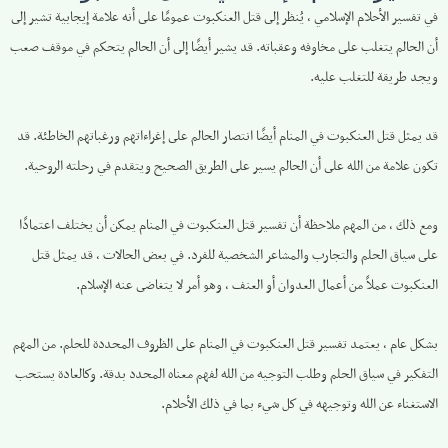
في تفسير الأحلام الإسلامي ، يُنظر إلى قتل العنكبوت عمومًا على أنه علامة إيجابية تشير إلى
أن الحالم يتغلب على مخاوفه وعقباته. قد يشير أيضًا إلى أن الحالم يتحكم في موقف صعب
ويجد طريقة للتغلب عليه.
قد يمثل قتل العنكبوت في المنام أيضًا انتصار الحالم على إغراءاتهم ورغباتهم الخاطئة. قد
تكون علامة من الله على أن الحالم يسير على الطريق الصحيح ويتقدم في رحلته الروحية.
ومع ذلك ، من المهم ملاحظة أن تفسير قتل العنكبوت في المنام يمكن أن يختلف اعتمادًا
على سياق الحلم والتجارب والمشاعر الشخصية للفرد. في بعض الحالات ، قد يمثل قتل
العنكبوت عملاً من أعمال العدوان أو العنف ، وهو أمر لا يتغاضى عنه الإسلام.
بشكل عام ، يعتمد تفسير قتل العنكبوت في المنام على الظروف المحددة للحلم. من المهم
التفكير في سياق الحلم وطلب التوجيه من الله لفهم معناه المحدد بدقة. وكالعادة يستحب
الاستغناء عن الله وتوجيهه في كل شيء بما في ذلك الأحلام.