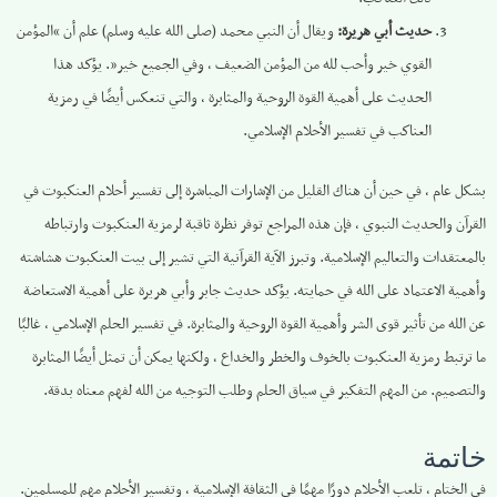
حديث أبي هريرة:
ويقال أن النبي محمد (صلى الله عليه وسلم) علم أن “المؤمن
القوي خير وأحب لله من المؤمن الضعيف ، وفي الجميع خير”. يؤكد هذا
الحديث على أهمية القوة الروحية والمثابرة ، والتي تنعكس أيضًا في رمزية
العناكب في تفسير الأحلام الإسلامي.
بشكل عام ، في حين أن هناك القليل من الإشارات المباشرة إلى تفسير أحلام العنكبوت في
القرآن والحديث النبوي ، فإن هذه المراجع توفر نظرة ثاقبة لرمزية العنكبوت وارتباطه
بالمعتقدات والتعاليم الإسلامية. وتبرز الآية القرآنية التي تشير إلى بيت العنكبوت هشاشته
وأهمية الاعتماد على الله في حمايته. يؤكد حديث جابر وأبي هريرة على أهمية الاستعاضة
عن الله من تأثير قوى الشر وأهمية القوة الروحية والمثابرة. في تفسير الحلم الإسلامي ، غالبًا
ما ترتبط رمزية العنكبوت بالخوف والخطر والخداع ، ولكنها يمكن أن تمثل أيضًا المثابرة
والتصميم. من المهم التفكير في سياق الحلم وطلب التوجيه من الله لفهم معناه بدقة.
خاتمة
في الختام ، تلعب الأحلام دورًا مهمًا في الثقافة الإسلامية ، وتفسير الأحلام مهم للمسلمين.