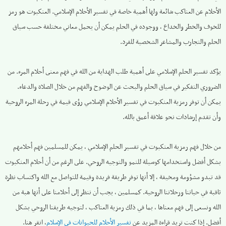
الأحلام عن العناكب شائعة ولها أهمية خاصة في تفسير الأحلام الإسلامي. العنكبوت هو رمز
للخوف والخطر والخداع ، ووجوده في الحلم يمكن أن يحمل معاني مختلفة حسب سياق
الحلم والتجارب والمشاعر الشخصية للفرد.
يؤكد تفسير الحلم الإسلامي على أهمية طلب الهداية من الله في فهم معنى أحلام المرء. من
الضروري التفكير في سياق الحلم والبحث عن الوضوح والفهم من خلال الصلاة والدعاء.
يمكن أن توفر رمزية العنكبوت في تفسير الأحلام الإسلامي رؤى قيمة في رحلة المرء الروحية
وأن تقدم إرشادات نحو علاقة أعمق بالله.
من خلال فهم رمزية العنكبوت في تفسير الحلم الإسلامي ، يمكن للمسلمين فهم أحلامهم
بشكل أفضل واستخدامها كوسيلة للنمو والتوجيه الروحي. على الرغم من أن أحلام العنكبوت
قد تبدو مشؤومة ومخيفة ، إلا أنها توفر طريقة فريدة وقيمة للتواصل مع الله واكتساب نظرة
ثاقبة في حياتنا ورحلاتنا الروحية. كمسلمين ، يجب أن ننظر إلى أحلامنا على أنها هبة من
الله ونسعى إلى فهم معناها ، بما في ذلك رمزية العناكب ، لتوجيه طريقنا الروحي بشكل
أفضل. إذا كنت تريد قراءة المزيد عن
تفسير الأحلام للحيوانات في الإسلام
، انقر هنا.