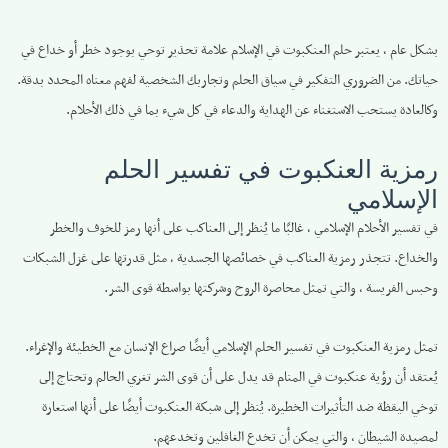
بشكل عام ، يعتبر حلم العنكبوت في الإسلام علامة تحذير توحي بوجود خطر أو خداع في
حياتك. من الضروري التفكير في سياق الحلم وتجاربك الشخصية لفهم معناه المحدد بدقة.
وكالعادة يستحب الاستغناء عن الهداية والدعاء في كل شيء بما في ذلك الأحلام.
رمزية العنكبوت في تفسير الحلم
الإسلامي
في تفسير الأحلام الإسلامي ، غالبًا ما يُنظر إلى العناكب على أنها رمز للخوف والخطر
والخداع. تتجذر رمزية العناكب في خصائصها الجسدية ، مثل قدرتها على غزل الشبكات
وحبس الفريسة ، والتي تمثل محاصرة الروح وشركتها بواسطة قوى الشر.
تمثل رمزية العنكبوت في تفسير الحلم الإسلامي أيضًا صراع الإنسان مع الخطيئة والإغراء.
يُعتقد أن رؤية عنكبوت في المنام قد يدل على أن قوى الشر تغري الحالم وتحتاج إلى
توخي اليقظة ضد التأثيرات الخطيرة. يُنظر إلى شبكة العنكبوت أيضًا على أنها استعارة
لمصيدة الشيطان ، والتي يمكن أن تخدع الغافلين وتخدعهم.