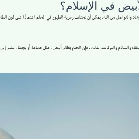
أبيض في الإسلام؟
إرشاد والتواصل من الله. يمكن أن تختلف رمزية الطيور في الحلم اعتمادًا على لون الطائ
ط بالنقاء والسلام والبركات. لذلك ، فإن الحلم بطائر أبيض ، مثل حمامة أو بجعة ، يشير إلى 