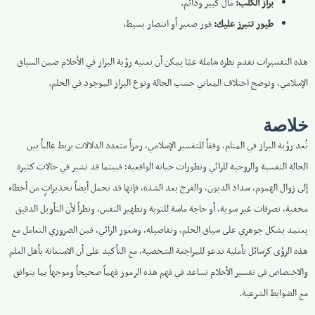
براز الكلب:
مال كبير ودائم.
طيور تتبرز عليك:
فوز صغير أو انتصار بسيط.
هذه التفسيرات تقدم نظرة شاملة عمّا يمكن أن تعنيه رؤية البراز في الأحلام ضمن السياق
الإسلامي، وتوضح اختلاف المعاني حسب الحالة ونوع البراز الموجود في الحلم.
خلاصة
تُعد رؤية البراز في المنام، وفقاً للتفسير الإسلامي، رمزاً متعدد الدلالات يربط غالباً بين
الحالة النفسية والروحية للرائي وتطورات حياته الواقعية؛ فبينما قد تشير في حالات كثيرة
إلى زوال الهموم، سداد الديون، والفرج بعد الشدة، فإنها قد تحمل أيضاً تحذيراتٍ من أخطاء
مخفية، تصرفات غير سوية، أو حاجة ماسة للتوبة وتطهير النفس. ونظراً لأن التأويل الدقيق
يعتمد بشكل جوهري على سياق الحلم، وتفاصيله، وشعور الرائي، فمن الضروري التعامل مع
هذه الرؤى كرسائل تأملية تدعو للمراجعة الشخصية، مع التأكيد على أن الاستعانة بأهل العلم
والاختصاص في تفسير الأحلام تساعد في فهم هذه الرموز فهماً صحيحاً وموجهاً بما يتوافق
مع الضوابط الشرعية.