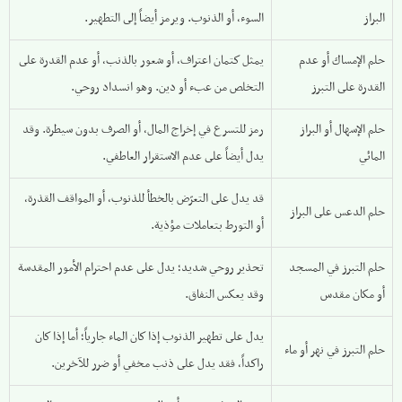
البراز
السوء، أو الذنوب. ويرمز أيضاً إلى التطهير.
حلم الإمساك أو عدم
يمثل كتمان اعتراف، أو شعور بالذنب، أو عدم القدرة على
القدرة على التبرز
التخلص من عبء أو دين. وهو انسداد روحي.
حلم الإسهال أو البراز
رمز للتسرع في إخراج المال، أو الصرف بدون سيطرة. وقد
المائي
يدل أيضاً على عدم الاستقرار العاطفي.
قد يدل على التعرّض بالخطأ للذنوب، أو المواقف القذرة،
حلم الدعس على البراز
أو التورط بتعاملات مؤذية.
حلم التبرز في المسجد
تحذير روحي شديد؛ يدل على عدم احترام الأمور المقدسة
أو مكان مقدس
وقد يعكس النفاق.
يدل على تطهير الذنوب إذا كان الماء جارياً؛ أما إذا كان
حلم التبرز في نهر أو ماء
راكداً، فقد يدل على ذنب مخفي أو ضرر للآخرين.