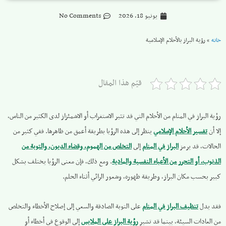
يونيو 18, 2026
No Comments
خانه
»
رؤية البراز بالأحلام الإسلامية
قيّم هذا المقال
رؤية البراز في المنام من الأحلام التي قد تثير الاستغراب أو الاشمئزاز لدى الكثير من الناس،
إلا أن
تفسير الأحلام الإسلامي
ينظر إلى هذه الرؤيا بطريقة أعمق من ظاهرها. ففي كثير من
الحالات، قد يرمز
البراز في المنام
إلى
التخلص من الهموم، وقضاء الديون، والتوبة من
الذنوب، أو التحرر من الأعباء النفسية والمادية
. ومع ذلك، فإن معنى الرؤيا يختلف بشكل
كبير بحسب مكان البراز، وطريقة ظهوره، وشعور الرائي أثناء الحلم.
فقد يدل
تنظيف البراز في المنام
على التوبة الصادقة والسعي إلى إصلاح الأخطاء والتخلص
من العادات السيئة، بينما قد تشير
رؤية البراز على الملابس
إلى الوقوع في أخطاء أو