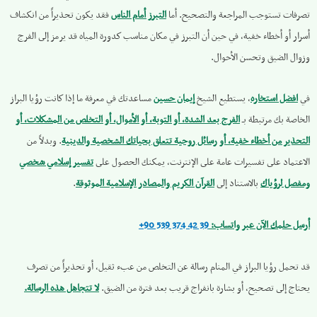
تصرفات تستوجب المراجعة والتصحيح. أما
التبرز أمام الناس
فقد يكون تحذيراً من انكشاف
أسرار أو أخطاء خفية، في حين أن التبرز في مكان مناسب كدورة المياه قد يرمز إلى الفرج
وزوال الضيق وتحسن الأحوال.
في
افضل استخاره
، يستطيع الشيخ
إيمان حسين
مساعدتك في معرفة ما إذا كانت رؤيا البراز
الخاصة بك مرتبطة بـ
الفرج بعد الشدة، أو التوبة، أو الأموال، أو التخلص من المشكلات، أو
التحذير من أخطاء خفية، أو رسائل روحية تتعلق بحياتك الشخصية والدينية
. وبدلاً من
الاعتماد على تفسيرات عامة على الإنترنت، يمكنك الحصول على
تفسير إسلامي شخصي
ومفصل لرؤياك
بالاستناد إلى
القرآن الكريم والمصادر الإسلامية الموثوقة
.
أرسل حلمك الآن عبر واتساب:
+90 539 374 42 39
قد تحمل رؤيا البراز في المنام رسالة عن التخلص من عبء ثقيل، أو تحذيراً من تصرف
يحتاج إلى تصحيح، أو بشارة بانفراج قريب بعد فترة من الضيق.
لا تتجاهل هذه الرسالة.