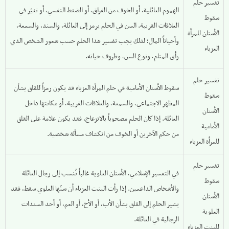
تفسير حلم
الهموم العائلية، أو الخوف من الفراق، أو الضغط النفسي، أو تغيّر في
سقوط
العلاقات القريبة. السن في الحلم يرمز إلى العائلة، والسند، والسمعة،
الأسنان للمرأة
وأحياناً المال؛ لذلك يجب تفسير هذا الحلم حسب شعور الشخص الذي
العزباء
رأى المنام، ونوع السن، وظروف حياته.
تفسير حلم
سقوط الأسنان الأمامية في حلم المرأة العزباء قد يكون رمزاً للقلق بشأن
سقوط
المظهر الاجتماعي، والسمعة، والعلاقات القريبة، أو مكانتها داخل
الأسنان
العائلة. إذا كان الحلم مصحوباً بالانزعاج، فقد يكون علامة على القلق
الأمامية
من حكم الآخرين أو الخوف من انكشاف مسألة شخصية.
للمرأة العزباء
تفسير حلم
في التفسير الإسلامي، الأسنان العلوية غالباً تُنسب إلى رجال العائلة
سقوط
والأشخاص الداعمين. إذا رأت البنت العزباء أن سنّها العلوي سقط، فقد
الأسنان
يشير الحلم إلى القلق بشأن الأب، أو الأخ، أو العم، أو أحد السندات
العلوية
الرجالية في العائلة.
للبنت العزباء