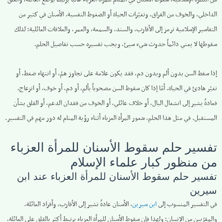
الداخلي، والخوف من الفراق، وتغيّرات الحياة أو الضغوط النفسية. الأسنان في كثير من
التفاسير الإسلامية ترمز إلى الأقارب، والسند، والسمعة، والعمر، والعلاقات العائلية؛ لذلك
سقوطها لا يعني دائماً حدوث شيء سيئ، ويجب تفسيره حسب تفاصيل الحلم.
إذا سقط السن بدون ألم وبدون دم، فقد يكون علامة على تجاوز همّ، أو انتهاء ضغط، أو
تغيّر هادئ في الحياة. أمّا إذا كان سقوط السن مصحوباً بألم، أو دم، أو خوف، أو انزعاج،
فعادةً يشير إلى انشغال البال، أو خلاف عائلي، أو الخوف من فقدان الدعم، أو القلق بشأن
المستقبل. في مثل هذا الحلم، شعور المرأة العزباء أثناء رؤية المنام له دور مهم في التفسير.
تفسير حلم سقوط الأسنان للمرأة العزباء
من منظور كبار علماء الإسلام
تفسير حلم سقوط الأسنان للمرأة العزباء عند ابن
سيرين
في التفسير المنسوب إلى
ابن سيرين
، الأسنان عادةً تشير إلى الأقارب، وأفراد العائلة،
والمقرّبين من الإنسان؛ ولهذا فإن سقوط الأسنان للمرأة العزباء يرتبط أكثر بالقلق على العائلة،