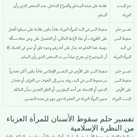
دم للبنت
علامة على شدة المشاعر والصراع الداخلي عند الشخص الذي رأى
العزباء
المنام.
تفسير حلم
سقوط السن في اليد للمرأة العزباء عادةً يكون علامة على سيطرة أفضل
سقوط السن
على الظروف، أو بقاء الرابط العائلي، أو الحصول على وعي تجاه مسألة
في اليد
مهمة. هذا الحلم قد يدل على أنه رغم وجود قلق أو تغيّر في الحياة، إلا
للمرأة العزباء
أن الموضوع لم يخرج تماماً من يد الشخص الذي رأى المنام.
تفسير حلم
سقوط السن على الأرض في التفسير الإسلامي عادةً يكون أكثر تحذيراً
سقوط السن
من سقوط السن في اليد، وقد يشير إلى الخوف من الفراق، أو فقدان
على الأرض
الدعم، أو الابتعاد عن أحد المقرّبين، أو القلق الجدي بشأن العائلة.
للبنت العزباء
شعور المرأة العزباء في الحلم له دور مهم في شدة التفسير.
تفسير حلم سقوط الأسنان للمرأة العزباء
من النظرة الإسلامية
من النظرة الإسلامية، سقوط الأسنان في المنام للمرأة العزباء غالباً يرتبط بوضع العائلة، والقلق