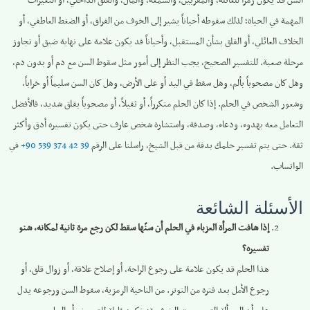
السن قد يكون رمزاً للعائلة، والمقرّبين، والسمعة، والمال، والقلق الداخلي، أو التغيّرات
المهمة في الحياة؛ لذلك سقوطه أحياناً يشير إلى الخوف من الفراق، أو الضغط العاطفي، أو
الخلاف العائلي، أو القلق بشأن المستقبل، وأحياناً قد يكون علامة على نهاية ضيق أو تجاوز
مرحلة صعبة. للتفسير الصحيح، يجب النظر إلى أمور مثل سقوط السن مع دم أو بدون دم،
وهل كان مصحوباً بألم، وهل سقط في اليد أو على الأرض، وهل كان السن سليماً أو خراباً،
وشعور الشخص في الحلم. إذا كان الحلم متكرراً، أو ثقيلاً، أو مصحوباً بقلق شديد، فالأفضل
التعامل معه بهدوء، ودعاء، وصدقة، واستشارة شخص عارف حتى يكون تفسيره أدق وأكثر
ثقة. حتى يتم تفسير حلمك بدقة من قبل الشيخ، راسلنا على الرقم
‎+90 539 374 42 39
في
الواتساب.
الأسئلة الشائعة
إذا شافت المرأة العزباء في الحلم أن سنّها سقط لكن رجع مرة ثانية لمكانه، شنو
تفسيره؟
هذا الحلم قد يكون علامة على رجوع الراحة، أو إصلاح علاقة، أو زوال قلق، أو
رجوع الأمل بعد فترة من التوتر. من الناحية الرمزية، سقوط السن ورجوعه يدل