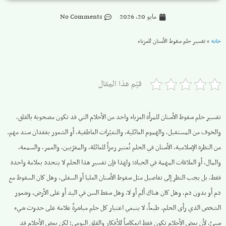
مايو 20, 2026
No Comments
خانه
»
تفسير حلم سقوط الأسنان للعزباء
قيّم هذا المقال
تفسير حلم سقوط الأسنان للمرأة العزباء واحد من الأحلام التي قد تكون مصحوبة بالقلق،
والخوف من المستقبل، والهموم العائلية، والتغيّرات العاطفية، أو الشعور بفقدان سند مهم.
من النظرة الإسلامية، الأسنان في الحلم تُعتبر رمزاً للعائلة، والمقرّبين، والعمر، والسمعة،
والمال، أو العلاقات المهمة في الحياة؛ ولهذا فإن تفسير هذا الحلم لا يتحدد بعلامة واحدة
فقط، بل يجب النظر إلى تفاصيل مثل سقوط الأسنان العليا أو السفلى، وهل كان السقوط مع
دم أو بدون دم، وهل كان هناك ألم أو لا، وهل سقط السن في اليد أو على الأرض، وشعور
الشخص الذي رأى الحلم. طبعاً، لا ينبغي اعتبار كل حلم مباشرةً علامة على حدوث شيء
سيئ، لأن بعض الأحلام تكون فقط انعكاساً للأفكار والقلق اليومي؛ لكن بعض الأحلام قد