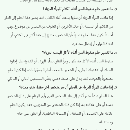
على أن المسألة التي سببت الخوف قد تكون قابلة للتعويض أو الحل.
ما تفسير حلم سقوط السن أثناء الكلام للمرأة العزباء؟
إذا شافت المرأة العزباء أن سنّها يسقط أثناء الكلام، فقد يشير هذا الحلم إلى القلق
من الكلام، أو السمعة، أو حكم الآخرين، أو الخوف من التعبير عن موضوع مهم.
أحياناً يكون هذا الحلم تنبيهاً بأن الشخص يحتاج إلى دقة أكثر في الكلام، أو
اتخاذ القرار، أو إيصال مشاعره.
ما تفسير حلم سقوط السن أثناء الأكل للبنت العزباء؟
سقوط السن أثناء الأكل قد يكون رمزاً للقلق بشأن الرزق، أو القدرة على إدارة
الحياة، أو الاعتماد المالي، أو الشعور بالضعف أمام المسؤوليات. إذا كان الحلم
مصحوباً بالخوف، فقد يدل على ضغط ذهني بشأن المستقبل المالي أو العائلي.
إذا شافت المرأة العزباء في الحلم أن سن شخص آخر سقط، شنو معناه؟
هذا الحلم عادةً يشير أكثر إلى قلق الشخص الذي رأى المنام على ذلك الشخص
نفسه أو على علاقته به. إذا كان ذلك الشخص من المقرّبين، فقد يكون الحلم
علامة على الاهتمام، أو الشفقة، أو المسافة العاطفية، أو القلق على حاله
ومستقبله.