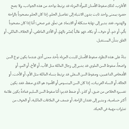
الأقارب. لذلك سقوط الأسنان للمرأة العزباء قد يرتبط بواحد من هذه الجوانب، ولا يصح
حصره بمعنى واحد ثابت بدون الانتباه إلى تفاصيل الحلم. إذا كان الحلم مصحوباً بالراحة
والهدوء، فقد يشير إلى نهاية مشكلة أو الابتعاد عن تعلّق غير صحي؛ أمّا إذا كان مصحوباً
بألم، أو دم، أو خوف، أو بكاء، فهو غالباً يُفسَّر بالهمّ، أو الأذى العاطفي، أو الخلاف العائلي، أو
القلق بشأن المستقبل.
بناءً على هذه النظرة، سقوط الأسنان للبنت العزباء يأخذ معنى أدق عندما يكون نوع السن
واضحاً. سقوط السن العلوي قد يشير إلى رجال العائلة مثل الأب، أو الأخ، أو العم، أو
الأشخاص الداعمين، وسقوط السن السفلي قد يرتبط بنساء العائلة مثل الأم، أو الأخت، أو
الخالة، أو النساء القريبات. إذا كان السن المتسوس أو الأسود هو الذي سقط، فقد يكون
تفسيره الخلاص من ضيق، أو كدَر، أو ضغط قديم؛ أمّا سقوط السن السليم فعادةً يكون علامة
أكثر حساسية، ويشير إلى فقدان الراحة، أو ضعف في العلاقات العائلية، أو الخوف من
تغيّرات مهمة في الحياة.