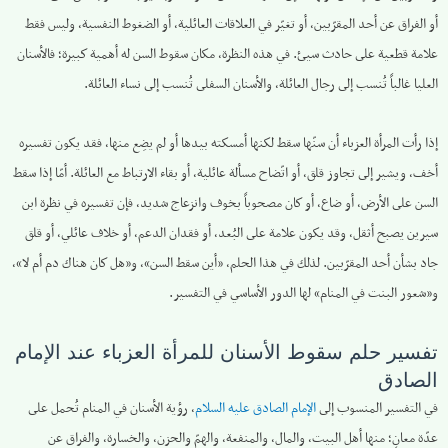
أو الفراق عن أحد المقرّبين، أو تغيّر في العلاقات العائلية، أو الضغوط النفسية، وليس فقط
علامة قطعية على حادث سيئ. في هذه النظرة، مكان سقوط السن له أهمية كبيرة؛ فالأسنان
العليا غالباً تُنسب إلى رجال العائلة، والأسنان السفلى تُنسب إلى نساء العائلة.
إذا رأت المرأة العزباء أن سنّها سقط لكنها أمسكته بيدها أو لم يضِع منها، فقد يكون تفسيره
أخف، ويشير إلى تجاوز قلق، أو اتّضاح مسألة عائلية، أو بقاء الارتباط مع العائلة. أمّا إذا سقط
السن على الأرض، أو ضاع، أو كان مصحوباً بخوف وانزعاج شديد، فإن تفسيره في نظرة ابن
سيرين يصبح أثقل، وقد يكون علامة على البُعد، أو فقدان الدعم، أو خلاف عائلي، أو قلق
جاد بشأن أحد المقرّبين. لذلك في هذا الحلم، «أين سقط السن»، و«هل كان هناك دم أم لا»،
و«شعور البنت في المنام» لها الدور الأساسي في التفسير.
تفسير حلم سقوط الأسنان للمرأة العزباء عند الإمام
الصادق
في التفسير المنسوب إلى
الإمام الصادق عليه السلام
، رؤية الأسنان في المنام تُحمل على
عدّة معانٍ؛ منها أهل البيت، والمال، والمنفعة، والهمّ والحزن، والخسارة، والفراق عن