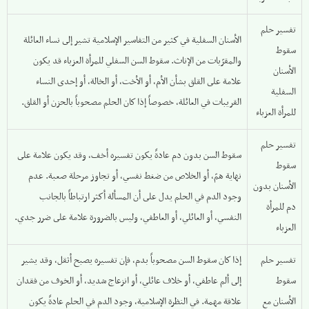
تفسير حلم
الأسنان السفلية في كثير من التفاسير الإسلامية تشير إلى نساء العائلة
سقوط
والمقرّبات من الإناث. سقوط السن السفلي للمرأة العزباء قد يكون
الأسنان
علامة على القلق بشأن الأم، أو الأخت، أو الخالة، أو إحدى النساء
السفلية
القريبات في العائلة، خصوصاً إذا كان الحلم مصحوباً بالحزن أو القلق.
للمرأة العزباء
تفسير حلم
سقوط السن بدون دم عادةً يكون تفسيره أخف، وقد يكون علامة على
سقوط
نهاية همّ، أو الخلاص من ضغط نفسي، أو تجاوز مرحلة صعبة. عدم
الأسنان بدون
وجود الدم في الحلم يدل على أن المسألة أكثر ارتباطاً بالجانب
دم للمرأة
النفسي، أو العائلي، أو العاطفي، وليس بالضرورة علامة على ضرر جدي.
العزباء
تفسير حلم
إذا كان سقوط السن مصحوباً بدم، فإن تفسيره يصبح أثقل، وقد يشير
سقوط
إلى ألم عاطفي، أو خلاف عائلي، أو انزعاج شديد، أو الخوف من فقدان
الأسنان مع
علاقة مهمة. في النظرة الإسلامية، وجود الدم في الحلم عادةً يكون