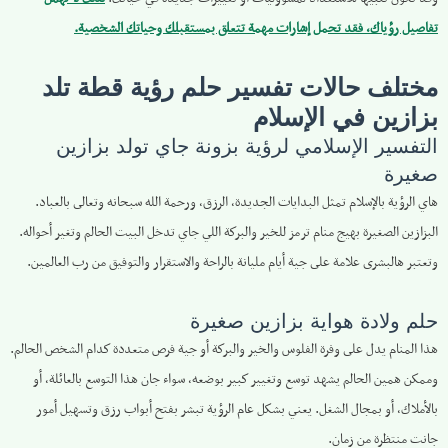
تفاصيل رؤياك، فقد تحمل إشارات مهمة تتعلق بمستقبلك وحياتك الشخصية.
مختلف حالات تفسير حلم رؤية قطة تلد
بزازين في الإسلام
التفسير الإسلامي لرؤية بزونة جاي تولد بزازين
صغيرة
هاي الرؤية بالإسلام تمثل البدايات الجديدة، الرزق، ورحمة الله سبحانه وتعالى بالعباد.
البزازين الصغيرة بهيج منام ترمز للخير والبركة اللي جاي تدخل البيت الحالم وتغير أحواله.
وتعتبر هالبشرى علامة على جية أيام مليانة بالراحة والاستقرار والتوفيق من رب العالمين.
حلم ولادة هواية بزازين صغيرة
هذا المنام يدل على وفرة الفلوس والخير والبركة أو جية فرص متعددة كدام الشخص الحالم.
وممكن همين الحالم يشهد توسع وتغيير كبير بوضعه، سواء جان هذا التوسع بالعائلة، أو
بالأملاك، أو بمجال الشغل. يعني بشكل عام الرؤية تبشر بفتح أبواب رزق وتسهيل أمور
جانت منتظرة من زمان.