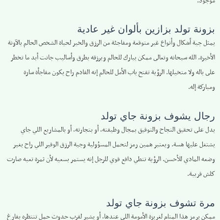
موجود.
بزونة تولد بزازين بألوان غير عادية
يمثل جية أشكال وأنواع غير متوقعة ومفاجئة من الرزق والخير لحياة الشخص الحالم بالآونة
الأخيرة. الله سبحانه وتعالى ممكن يبارك للحالم ويرزقه بطرق وأساليب جانت أبد ما تخطر
على باله ولا متخيلها. الرؤية تفتح باب الأمل للحالم إنه القادم راح يكون مفاجأة سارة
ومباركة إله.
رجال يشوف بزونة جاي تولد
يدل على تحقيق النجاح والتوفيق بمجال وظیفته، أو بتجارته، أو بالمشاريع اللي جاي
يشتغل عليها هسة. ويعتبر همين رمز لتحمل المسؤولية وجية الرزق الوفير اللي راح يغير
وضعه المادي للأحسن. الرؤية تنطي دافع قوي للرجل إنه يستمر بسعيه لأن ثمرة تعبه صارت
كلش قريبة.
مرة تشوف بزونة جاي تولد
ممكن يرمز هذا المنام لغريزة الأمومة اللي عندها، أو يشير لقرب حدوث حمل تنتظره بفارغ