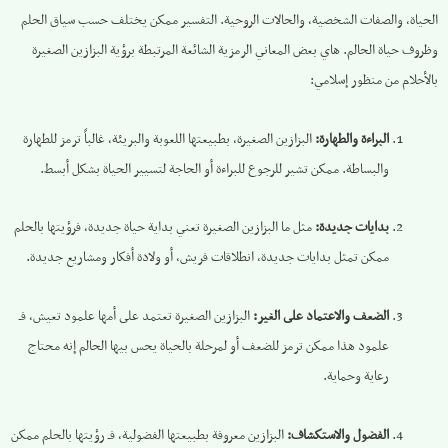
الحياة، والصفات الشخصية، والحالات الروحية. التفسير ممكن يختلف حسب سياق الحلم
وظروف حياة الحالم. هاي بعض المعاني الرمزية الشائعة المرتبطة برؤية البزازين الصغيرة
بالأحلام من منظور إسلامي:
البراءة والطهارة:
البزازين الصغيرة، بطبيعتها اللعوبة والبريئة، غالباً ترمز للطهارة
والبساطة. ممكن تشير للرجوع للبراءة أو الحاجة لتسيير الحياة بشكل أبسط.
بدايات جديدة:
مثل ما البزازين الصغيرة تعني بداية حياة جديدة، فرؤيتها بالحلم
ممكن تمثل بدايات جديدة، انطلاقات فريش، أو ولادة أفكار ومشاريع جديدة.
الضعف والاعتماد على الغير:
البزازين الصغيرة تعتمد على أمها علمود تعيش، فـ
علمود هذا ممكن ترمز للضعف أو لمرحلة بالحياة يحس بيها الحالم إنه محتاج
رعاية وحماية.
الفضول والاستكشاف:
البزازين معروفة بطبيعتها الفضولية، فـ رؤيتها بالحلم ممكن