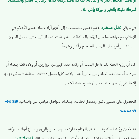
أو تحسن الأحوال الأسرية والمادية، كما قد تحمل رسالة تدعو الرائي إلى الصبر والاستعداد
لمرحلة مليئة بالخير والبركة بإذن الله
.
في موقع
افضل استخاره
نقدم تفسيرات مستندة إلى أشهر آراء علماء تفسير الأحلام في
الإسلام، مع مراعاة تفاصيل الرؤيا والحالة النفسية والاجتماعية للرائي، حتى يحصل القارئ
على تفسير أقرب إلى المعنى الصحيح وأكثر وضوحاً.
كما أن رؤية القطة تلد داخل البيت، أو ولادة عدد كبير من البزازين، أو ولادة قطة بيضاء أو
سوداء، أو مشاهدة القطة وهي تعاني أثناء الولادة، كلها تحمل دلالات مختلفة لا يمكن فهمها
إلا بالنظر إلى جميع تفاصيل المنام وسياقه الكامل.
للحصول على تفسير دقيق ومفصل لحلمك، يمكنك التواصل مباشرة عبر واتساب:
+90 539
374 42 39
قد تكون رؤية القطة وهي تلد في المنام بشارة بقدوم الخير والرزق واتساع أبواب البركة،
وقد تكون تنبيهاً للاستعداد لمسؤوليات أو تغييرات جديدة في حياتك.
لذلك لا تهمل