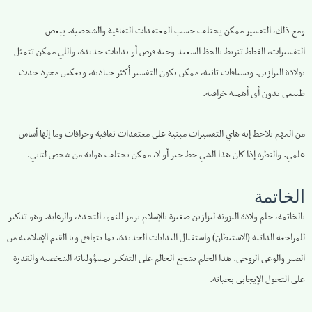
ومع ذلك، التفسير ممكن يختلف حسب المعتقدات الثقافية والشخصية. ببعض
التفسيرات، القطط تنربط بالحظ السعيد وجية فرص أو بدايات جديدة، واللي ممكن تتمثل
بولادة البزازين. وبسياقات ثانية، ممكن يكون التفسير أكثر حيادية، ويعكس مجرد حدث
طبيعي بدون أي أهمية خرافية.
من المهم نلاحظ إنه هاي التفسيرات مبنية على معتقدات ثقافية وخرافات وما إلها أساس
علمي. والنظرة إذا كان هذا الشي حظ خير أو لا، ممكن تختلف هواية من شخص لثاني.
الخاتمة
بالخاتمة، حلم ولادة البزونة لبزازين صغيرة بالإسلام يرمز للنمو، التجدد، والرعاية. وهو تذكير
للمراجعة الذاتية (الاستبطان) واستقبال البدايات الجديدة، بما يتوافق ويا القيم الإسلامية من
الصبر والوعي الروحي. هذا الحلم يشجع الحالم على التفكير بمسؤولياته الشخصية والقدرة
على التحول الإيجابي بحياته.