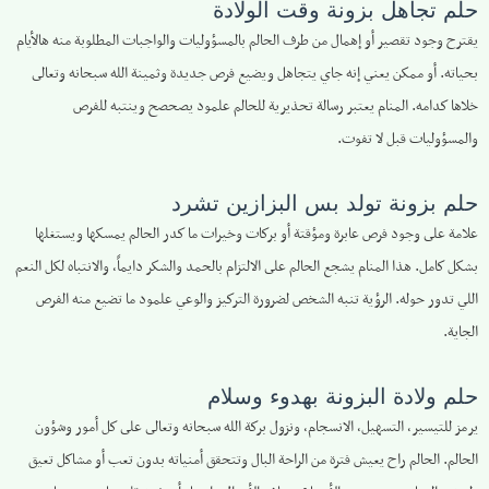
حلم تجاهل بزونة وقت الولادة
يقترح وجود تقصير أو إهمال من طرف الحالم بالمسؤوليات والواجبات المطلوبة منه هالأيام
بحياته. أو ممكن يعني إنه جاي يتجاهل ويضيع فرص جديدة وثمينة الله سبحانه وتعالى
خلاها كدامه. المنام يعتبر رسالة تحذيرية للحالم علمود يصحصح وينتبه للفرص
والمسؤوليات قبل لا تفوت.
حلم بزونة تولد بس البزازين تشرد
علامة على وجود فرص عابرة ومؤقتة أو بركات وخيرات ما كدر الحالم يمسكها ويستغلها
بشكل كامل. هذا المنام يشجع الحالم على الالتزام بالحمد والشكر دايماً، والانتباه لكل النعم
اللي تدور حوله. الرؤية تنبه الشخص لضرورة التركيز والوعي علمود ما تضيع منه الفرص
الجاية.
حلم ولادة البزونة بهدوء وسلام
يرمز للتيسير، التسهيل، الانسجام، ونزول بركة الله سبحانه وتعالى على كل أمور وشؤون
الحالم. الحالم راح يعيش فترة من الراحة البال وتتحقق أمنياته بدون تعب أو مشاكل تعيق