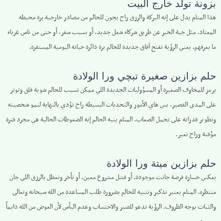
بزونة تولد خارج البيت
هذا المنام يدل على إنه البركة والرزق راح يجون للحالم من مصادر خارجية برة محيطه
المعتاد. مثل جية الخير عن طريق شركاء شغل جديد، أو بسبب سفر، أو حتى من ناس غرباء
ما يعرفهم. يعني الرؤية تفتح آفاق جديدة للحالم برة دائرة حياته اليومية المستقرة.
حلم بزازين صغيرة تبچي ورا الولادة
يرمز للمخاوف الصغيرة أو المسؤوليات الجديدة اللي ممكن تسبب للحالم شوية قلق وتوتر
على المدى القصير. بس هاي الأمور والتحديات البسيطة راح تؤدي بالنهاية لنمو شخصيته
وتطوير قدراته على تحمل الصعاب. المنام ينبه الحالم إنه الضغوطات الحالية هي مجرد فترة
مؤقتة وراح تعبر.
حلم بزازين ميتة ورا الولادة
يعكس خسارة فرصة جانت موجودة، أو فشل مشروع معين، أو تأخر وتعطل بالرزق اللي جان
منتظره. المنام يعتبر تذكير وتنبيه للحالم بضرورة طلب المساعدة من الله سبحانه وتعالى
والثبات بوجه الظروف. الرؤية تدعو للصبر والاحتساب وعدم اليأس لأن العوض من الله دايماً