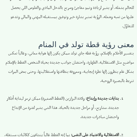
للحالم بشغله. أو يشير لزيادة ونمو مفاجئ وسريع بالدخل المادي والفلوس اللي يحصل
عليها من تعبه وشغله. الرؤية تعتبر بشارة خير وتوفيق بمستقبله المهني والمالي وتدعو
للتفاؤل.
معنى رؤية قطة تولد في المنام
بتفسير الأحلام بالإسلام، رؤية قطة جاي تولد ممكن يكون إلها هواية معاني، وغالباً تعكس
مواضيع مثل الاستقلالية، الطهارة، واحتضان جوانب جديدة بحياة الشخص. القطط بالإسلام
بشكل عام ينظرون إلها نظرة إيجابية، ومعروفة بنظافتها واستقلاليتها، وحتى بعض المرات
تنربط بالبصيرة الروحية.
بدايات جديدة وإبداع:
ولادة البزازين (القطط الصغيرة) ممكن ترمز لبداية أفكار
جديدة، مشاريع، أو مراحل جديدة بالحياة. هذا الشي يشير لفترة من الإبداع
واحتضان مبادرات جديدة.
الاستقلالية والاعتماد على النفس:
بما إنه القطط غالباً ينشافون ككائنات مستقلة،