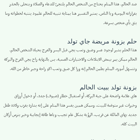
ضد الحالم. هذا المنام يحتاج من الشخص الحالم يلتجئ للدعاء والصلاة ويتحلى بالحذر
بقراراته اليومية ويا الناس. يعتبر التفسير هنا بمثابة تنبيه للحالم علمود ينتبه لخطواته وما
يثق بأي شخص بسرعة.
حلم بزونة مريضة جاي تولد
هذا الحلم يشير لوجود عسر وضيق وتعب يجي قبل اليسر والفرج بحياة الشخص الحالم.
الحالم ممكن يمر ببعض الابتلاءات والاختبارات الصعبة، بس بالنهاية راح يجي الفرج والبركة
وتتسهل أموره. المنام يطمن الحالم إنه ورا كل ضيق وتعب اكو راحة وجبر خاطر من الله.
بزونة تولد ببيت الحالم
هاي علامة واضحة على جية البركة، أو استقبال خطار (ضيوف) جدد، أو دخول أرزاق
وخيرات غير متوقعة للبيت. وممكن همين يفسر هذا المنام على إنه بشارة بقرب ولادة طفل
جديد بهاي العائلة عن قريب. الرؤية بشكل عام تجيب وياها طاقة إيجابية وخير يترس أركان
البيت كله.