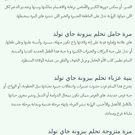
الصبر. أو يعكس دورها الكبير والأساسي برعاية والاهتمام بعائلتها وبيتها وتقديم الدعم لكل
اللي حولها. الرؤية تدل على العاطفة الجبيرة والخير اللي تنشره هاي المرة بمحيطها.
مرة حامل تحلم ببزونة جاي تولد
هاي علامة وإشارة قوية على إنه ولادتها راح تكون سهلة، ميسرة، وأمينة عليها وعلى طفلها.
أو تدل على جية البركات والخيرات الكثيرة ويا جية هذا الطفل الجديد للدنيا والعيشة.
المنام يطمن كلب الأم الحامل ويزيل الخوف والقلق من عملية الولادة المنتظرة.
بنية عزباء تحلم ببزونة جاي تولد
يقترح هذا المنام قرب حدوث تغييرات وانتقالات جبيرة بحياتها مثل الخطوبة، أو الزواج، أو
جية فرص جديدة. هاي الفرص ممكن تكون بمجال الدراسة أو الشغل وتغير مجرى حياتها
بالكامل للأفضل وللأحسن. الرؤية تبشر العزباء بإنهاء مرحلة قديمة وبداية مرحلة جديدة
مليانة فرح وسعادة.
مرة متزوجة تحلم ببزونة جاي تولد