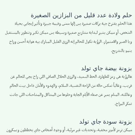
حلم ولادة عدد قليل من البزازين الصغيرة
هذا الحلم يقترح جية بركات صغيرة بس إلها معنى وقيمة جبيرة وتأثير إيجابي بحياة
الشخص. أو ممكن يشير لبداية مشاريع صغيرة وبسيطة بس ممكن تكبر وتتطور بالمستقبل
ويا الصبر والاستمرار. الرؤية تكول للحالم إنه الرزق القليل المبارك بيه هواية أحسن وراح
ينمو بالتدريج.
بزونة بيضة جاي تولد
هالرؤية هي رمز للطهارة، الحظ السعيد، والرزق الحلال الصافي اللي راح يجي للحالم عن
قريب. وغالباً تعكس حالة من الراحة النفسية، السلام، والهدوء والأمان داخل بيت الحالم
وعائلته. المنام يعبر عن صفاء الأيام الجاية وخلوها من المشاكل والمشاحنات اللي جانت
تعكر المزاج.
بزونة سودة جاي تولد
ممكن ترمز لأمور مخفية، وتحديات غير مرئية، أو وجود أشخاص جاي يخططون ويمكرون