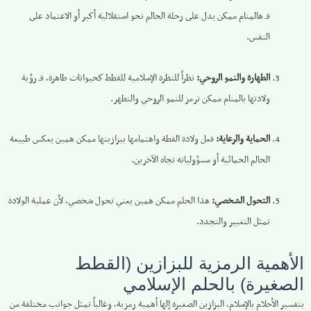
فـ هالمنام ممكن يدل على رحلة الحالم نحو استقلالية أكبر أو الاعتماد على
النفس.
الطهارة والنمو الروحي:
نظراً للنظرة الإسلامية للقطط كحيوانات طاهرة، فـ رؤية
ولادتها بالمنام ممكن ترمز للنمو الروحي والتطهر.
الحماية والرعاية:
فعل ولادة القطة واهتمامها ببزازينها ممكن همين يعكس طبيعة
الحالم الحمائية أو مسؤولياته تجاه الآخرين.
التحول الشخصي:
هذا الحلم ممكن همين يعني تحول شخصي، لأن عملية الولادة
تمثل التغيير والتجدد.
الأهمية الرمزية للبزازين (القطط
الصغيرة) بالحلم الإسلامي
بتفسير الأحلام بالإسلام، البزازين الصغيرة إلها أهمية رمزية، وغالباً تمثل جوانب مختلفة من