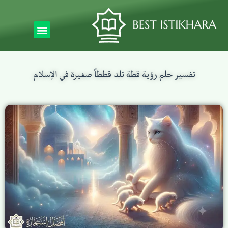
تفسير حلم رؤية قطة تلد قططاً صغيرة في الإسلام