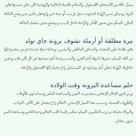
يمثل حالة من الانسجام، الاستقرار، والسلام بالحياة العائلية والزوجية اللي جاي تعيشها هاي
المرة. وممكن يشير الرؤية لحدوث حمل قريب، أو جية خير وازدهار مادي يغير وضع العائلة
المالي. المنام يعزز شعور الأمان والراحة داخل البيت ويوضح مدى تماسك العائلة.
مرة مطلقة أو أرملة تشوف بزونة جاي تولد
هاي علامة على التجدد، والتشافي العاطفي والنفسي، وبداية حياة جديدة فريش مقدرة إلها
من الله. المنام يبشرها بانتهاء أيام الحزن والتعب وجية أيام تعوضها عن كل اللي فات وتجبر
خاطرها. الرؤية تنطي أمل وبشارة بإن المستقبل راح يحمل إلها الاستقرار والراحة.
حلم مساعدة البزونة وقت الولادة
يرمز لدور الحالم الإيجابي بتقديم يد العون والمساعدة للناس ومساندتهم بالأوقات
والظروف الصعبة. وبسبب هذا العمل الإنساني، الحالم راح يحصل على الأجر، الثواب،
والبركة بحياته من رب العالمين. المنام يعكس طيبة كلب الحالم وحبه للخير ومساعدة الغير
بدون مقابل.