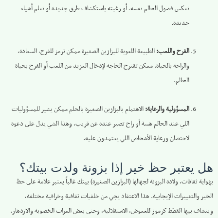
تعكس فضول الحالم نفسه، أو رغبته باستكشاف طرق جديدة أو تعلم أشياء
جديدة.
الفرح واللعب:
الطبيعة اللعوبة للبزازين الصغيرة ممكن ترمز للفرح، السعادة،
والراحة بالحياة. ممكن تقترح الحاجة لإدخال المزيد من اللعب أو الفرح بحياة
الحالم.
المسؤولية والرعاية:
الاهتمام بالبزازين الصغيرة بالحلم ممكن يشير للمسؤوليات
اللي عند الحالم هسة أو راح تصير عنده عن قريب، وهذا الشي يدل على دعوة
لاحتضان ورعاية الأشخاص اللي يعتمدون عليه.
هل يعتبر حظ خير إذا بزونة ولدت بيتك؟
بهواية ثقافات، ولادة البزونة لجهالها (البزازين الصغيرة) بيتك غالباً يعتبر علامة على حظ
الخير والتغييرات الإيجابية. هذا الاعتقاد يجي من خلفيات ثقافية وخرافية مختلفة،
وينشاف بيها القطط كرموز للغموض، الاستقلالية، وحتى بعض المرات الخصوبة والازدهار.