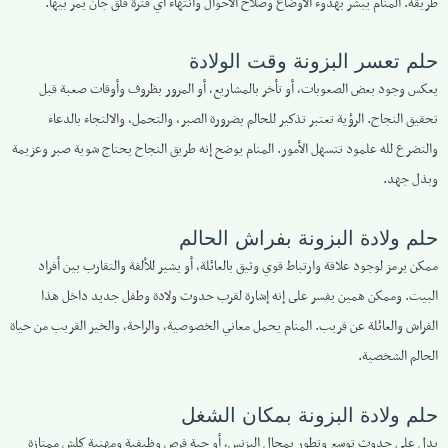
طريقه. المنام يبشر بهدوء الأوضاع وصلاح الأحوال وانتهاء أي فترة قلق جان يمر بيها.
حلم تعسر البزونة وقت الولادة
يعكس وجود بعض الصعوبات، أو تأخر بالمشاريع، أو المرور بظروف وأوقات صعبة قبل
تحقيق النجاح. الرؤية تعتبر تذكير للحالم بضرورة الصبر، والتحمل، والالتجاء بالدعاء
والتضرع لله علمود تتسهل الأمور. المنام يوضح إنه طريق النجاح يحتاج شوية صبر وعزيمة
وبذل جهد.
حلم ولادة البزونة بفراش الحالم
ممكن يرمز لوجود علاقة وارتباط قوي وثيق بالعائلة، أو يشير للألفة والتقارب بين أفراد
البيت. وممكن همين يفسر على إنه إشارة لقرب حدوث ولادة وطفل جديد داخل هذا
الفراش والعائلة عن قريب. المنام يحمل معاني الخصوصية، والراحة، والخير القريب من حياة
الحالم الشخصية.
حلم ولادة البزونة بمكان الشغل
يدل على حدوث توسع وتطور بمجال البزنس، أو جية فرص وظيفية ومهنية كلش ممتازة