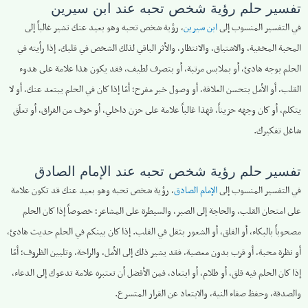
تفسير حلم رؤية شخص تحبه عند ابن سيرين
في التفسير المنسوب إلى
ابن سيرين
، رؤية شخص تحبه وهو بعيد عنك تشير غالباً إلى
المحبة المخفية، والاشتياق، والانتظار، والأثر الباقي لذلك الشخص في قلبك. إذا رأيته في
الحلم بوجه هادئ، أو بملابس مرتبة، أو بتصرف لطيف، فقد يكون هذا علامة على هدوء
القلب، أو الأمل بتحسن العلاقة، أو وصول خبر مفرح؛ أمّا إذا كان في الحلم يبتعد عنك، أو لا
يتكلم، أو كان وجهه حزيناً، فهذا غالباً علامة على حزن داخلي، أو خوف من الفراق، أو تعلّق
شاغل تفكيرك.
تفسير حلم رؤية شخص تحبه عند الإمام الصادق
في التفسير المنسوب إلى
الإمام الصادق
، رؤية شخص تحبه وهو بعيد عنك قد تكون علامة
على امتحان القلب، والحاجة إلى الصبر، والسيطرة على المشاعر؛ خصوصاً إذا كان الحلم
مصحوباً بالبكاء، أو القلق، أو الشعور بثقل في القلب. إذا كان بينكم في الحلم حديث هادئ،
أو نظرة محبة، أو قرب بدون معصية، فقد يشير ذلك إلى الأمل، والراحة، وتليين الظروف؛ أمّا
إذا كان الحلم فيه قلق، أو ظلام، أو ابتعاد، فمن الأفضل أن تعتبره علامة تدعوك إلى الدعاء،
والصدقة، وحفظ صفاء النية، والابتعاد عن القرار المتسرع.