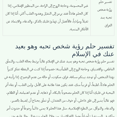
تفسير حلم
غير المحسومة، وحاجة الروح إلى الراحة. من المنظور الإسلامي، إذا
رؤية شخص
كان الحلم هادئاً فقد يرمز إلى التقبّل وهدوء القلب أكثر، أمّا إذا كان
تحبه بعد
ثقيلاً ومؤذياً، فالأفضل أن تهدّئ قلبك بالذكر، والدعاء، والابتعاد عن
الفراق
الأفكار المتعبة.
تفسير حلم رؤية شخص تحبه وهو بعيد
عنك في الإسلام
تفسير حلم رؤية شخص تحبه وهو بعيد عنك في الإسلام غالباً يرتبط بحالة القلب، والتعلّق
العاطفي، والاشتياق، وحاجة الروح إلى الطمأنينة؛ خصوصاً إذا كنت في اليقظة تفكر كثيراً
بهذا الشخص، أو توجد بينكم مسافة، فراق، سكوت، أو حالة من عدم الوضوح. إذا رأيته في
الحلم هادئاً، لطيفاً، أو قريباً منك، فقد يكون هذا علامة على الأمل، ولين القلب، أو بقاء أثر
المحبة في قلبك؛ أمّا إذا كان الحلم مصحوباً بالبكاء، أو ذهابه، أو عدم اهتمامه، أو الظلام،
فهو غالباً يشير إلى قلق داخلي، أو خوف من الفقدان، أو تعلّق يحتاج أن يُضبط بالصبر،
والدعاء، والتوكّل. من النظرة الإسلامية، مثل هذا الحلم لا يعني دائماً رجوعاً أو حدوث أمر
مؤكد في المستقبل؛ أحياناً يجعل الله الإنسان من خلال الحلم ينتبه إلى حال قلبه، حتى