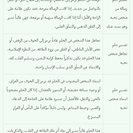
رسالة من
بالتواصل من جديد. إذا كانت الرسالة مفرحة، فقد تكون علامة على
شخص تحبه
الراحة والأمل؛ أمّا إذا كانت الرسالة مبهمة أو مزعجة، فهي غالباً تشير
وهو بعيد عنك
إلى القلق الذهني والتعلّق القلبي.
تجاهل هذا الشخص في الحلم عادةً يرمز إلى الخوف من الرفض، أو
تفسير حلم
نقص الأمان العاطفي، أو القلق من برود العلاقة. من النظرة الإسلامية،
تجاهل شخص
هذا الحلم قد يكون تذكيراً بحفظ كرامة النفس، وتسليم القلب لله،
تحبه
والابتعاد عن التعلّق الذي يسلب الإنسان راحته.
ابتعاد الشخص المحبوب في الحلم قد يرمز إلى الخوف من الفراق،
تفسير حلم
أو وجود مسافة حقيقية، أو الشعور بالفقدان. إذا كان الحلم مصحوباً
ابتعاد شخص
بالحزن والثقل، فالأفضل أن تعتبره علامة على الحاجة إلى الدعاء،
تحبه
والصبر، وضبط المشاعر، وليس دليلاً مؤكداً على اليأس أو القرار
المتسرّع.
هذا الحلم غالباً يشير إلى بقاء أثر تلك العلاقة في القلب، والذكريات