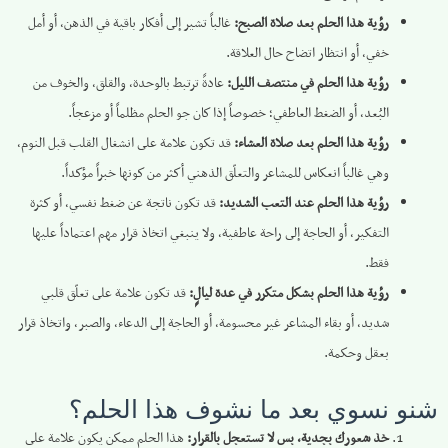
رؤية هذا الحلم بعد صلاة الصبح:
غالباً تشير إلى أفكار باقية في الذهن، أو أمل
خفي، أو انتظار اتضاح حال العلاقة.
رؤية هذا الحلم في منتصف الليل:
عادةً ترتبط بالوحدة، والقلق، والخوف من
البُعد، أو الضغط العاطفي؛ خصوصاً إذا كان جو الحلم مظلماً أو مزعجاً.
رؤية هذا الحلم بعد صلاة العشاء:
قد تكون علامة على انشغال القلب قبل النوم،
وهي غالباً انعكاس للمشاعر والتعلّق الذهني أكثر من كونها خبراً مؤكداً.
رؤية هذا الحلم عند التعب الشديد:
قد تكون ناتجة عن ضغط نفسي، أو كثرة
التفكير، أو الحاجة إلى راحة عاطفية، ولا ينبغي اتخاذ قرار مهم اعتماداً عليها
فقط.
رؤية هذا الحلم بشكل متكرر في عدة ليالٍ:
قد تكون علامة على تعلّق قلبي
شديد، أو بقاء المشاعر غير محسومة، أو الحاجة إلى الدعاء، والصبر، واتخاذ قرار
بعقل وحكمة.
شنو نسوي بعد ما نشوف هذا الحلم؟
خذ شعورك بجدية، بس لا تستعجل بالقرار:
هذا الحلم ممكن يكون علامة على