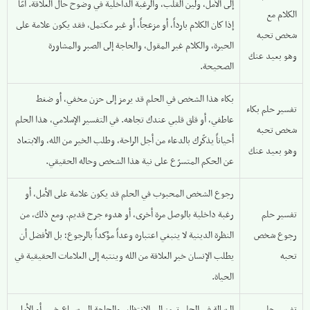
إلى الأمل، ولين القلب، والرغبة الداخلية في وضوح حال العلاقة. أمّا
الكلام مع
إذا كان الكلام بارداً، أو مزعجاً، أو غير مكتمل، فقد يكون علامة على
شخص تحبه
الحيرة، والكلام غير المقول، والحاجة إلى الصبر والمشاورة
وهو بعيد عنك
الصحيحة.
بكاء هذا الشخص في الحلم قد يرمز إلى حزن مخفي، أو ضغط
تفسير حلم بكاء
عاطفي، أو قلق قلبي عندك تجاهه. في التفسير الإسلامي، هذا الحلم
شخص تحبه
أحياناً يذكّرك بالدعاء من أجل الراحة، وطلب الخير من الله، والابتعاد
وهو بعيد عنك
عن الحكم المتسرّع على نية هذا الشخص وحاله الحقيقي.
رجوع الشخص المحبوب في الحلم قد يكون علامة على الأمل، أو
تفسير حلم
رغبة داخلية بالوصل مرة أخرى، أو هدوء جرح قديم. ومع ذلك، من
رجوع شخص
النظرة الدينية لا ينبغي اعتباره وعداً مؤكداً بالرجوع؛ بل الأفضل أن
تحبه
يطلب الإنسان خير العلاقة من الله وينتبه إلى العلامات الحقيقية في
الحياة.
تفسير حلم
الرسالة في الحلم ترمز إلى الانتظار، والحاجة إلى سماع خبر، أو الأمل