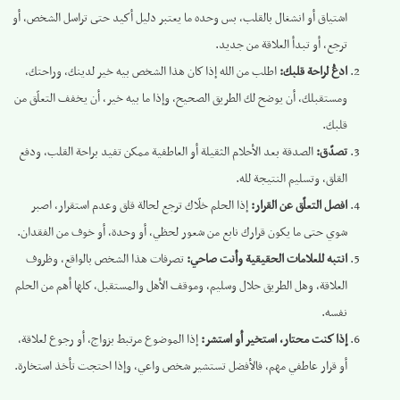
اشتياق أو انشغال بالقلب، بس وحده ما يعتبر دليل أكيد حتى تراسل الشخص، أو
ترجع، أو تبدأ العلاقة من جديد.
ادعُ لراحة قلبك:
اطلب من الله إذا كان هذا الشخص بيه خير لدينك، وراحتك،
ومستقبلك، أن يوضح لك الطريق الصحيح، وإذا ما بيه خير، أن يخفف التعلّق من
قلبك.
تصدّق:
الصدقة بعد الأحلام الثقيلة أو العاطفية ممكن تفيد براحة القلب، ودفع
القلق، وتسليم النتيجة لله.
افصل التعلّق عن القرار:
إذا الحلم خلّاك ترجع لحالة قلق وعدم استقرار، اصبر
شوي حتى ما يكون قرارك نابع من شعور لحظي، أو وحدة، أو خوف من الفقدان.
انتبه للعلامات الحقيقية وأنت صاحي:
تصرفات هذا الشخص بالواقع، وظروف
العلاقة، وهل الطريق حلال وسليم، وموقف الأهل والمستقبل، كلها أهم من الحلم
نفسه.
إذا كنت محتار، استخير أو استشر:
إذا الموضوع مرتبط بزواج، أو رجوع لعلاقة،
أو قرار عاطفي مهم، فالأفضل تستشير شخص واعي، وإذا احتجت تأخذ استخارة.