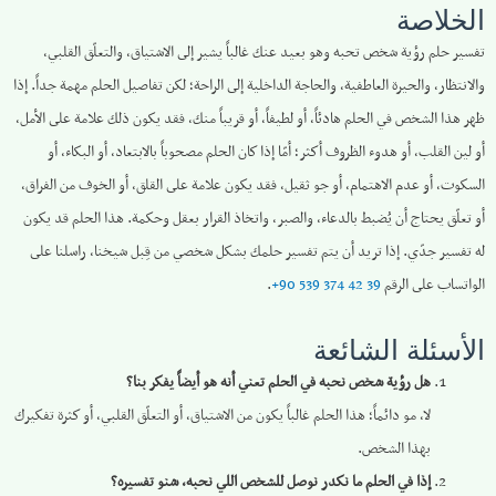
الخلاصة
تفسير حلم رؤية شخص تحبه وهو بعيد عنك غالباً يشير إلى الاشتياق، والتعلّق القلبي،
والانتظار، والحيرة العاطفية، والحاجة الداخلية إلى الراحة؛ لكن تفاصيل الحلم مهمة جداً. إذا
ظهر هذا الشخص في الحلم هادئاً، أو لطيفاً، أو قريباً منك، فقد يكون ذلك علامة على الأمل،
أو لين القلب، أو هدوء الظروف أكثر؛ أمّا إذا كان الحلم مصحوباً بالابتعاد، أو البكاء، أو
السكوت، أو عدم الاهتمام، أو جو ثقيل، فقد يكون علامة على القلق، أو الخوف من الفراق،
أو تعلّق يحتاج أن يُضبط بالدعاء، والصبر، واتخاذ القرار بعقل وحكمة. هذا الحلم قد يكون
له تفسير جدّي. إذا تريد أن يتم تفسير حلمك بشكل شخصي من قِبل شيخنا، راسلنا على
الواتساب على الرقم ‎
+90 539 374 42 39
.
الأسئلة الشائعة
هل رؤية شخص نحبه في الحلم تعني أنه هو أيضاً يفكر بنا؟
لا، مو دائماً؛ هذا الحلم غالباً يكون من الاشتياق، أو التعلّق القلبي، أو كثرة تفكيرك
بهذا الشخص.
إذا في الحلم ما نكدر نوصل للشخص اللي نحبه، شنو تفسيره؟