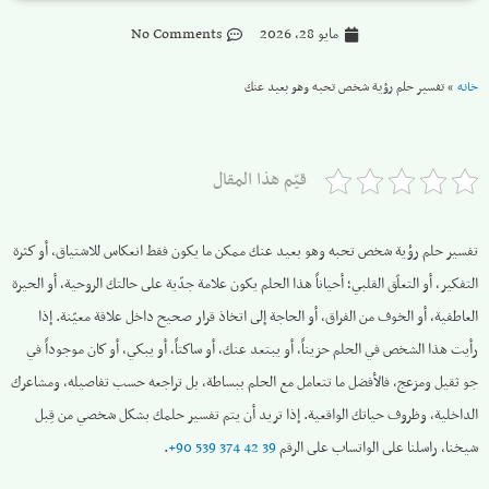
مايو 28, 2026
No Comments
خانه
»
تفسير حلم رؤية شخص تحبه وهو بعيد عنك
قيّم هذا المقال
تفسير حلم رؤية شخص تحبه وهو بعيد عنك ممكن ما يكون فقط انعكاس للاشتياق، أو كثرة
التفكير، أو التعلّق القلبي؛ أحياناً هذا الحلم يكون علامة جدّية على حالتك الروحية، أو الحيرة
العاطفية، أو الخوف من الفراق، أو الحاجة إلى اتخاذ قرار صحيح داخل علاقة معيّنة. إذا
رأيت هذا الشخص في الحلم حزيناً، أو يبتعد عنك، أو ساكتاً، أو يبكي، أو كان موجوداً في
جو ثقيل ومزعج، فالأفضل ما تتعامل مع الحلم ببساطة، بل تراجعه حسب تفاصيله، ومشاعرك
الداخلية، وظروف حياتك الواقعية. إذا تريد أن يتم تفسير حلمك بشكل شخصي من قِبل
شيخنا، راسلنا على الواتساب على الرقم ‎
+90 539 374 42 39
.