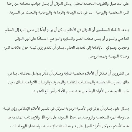
على التفاصيل والظروف المحددة للحلم ، يمكن للغزلان أن يمثل جوانب مختلفة من رحلة
المرء الشخصية والروحية ، بما في ذلك الرشاقة والوداعة والروحانية والبحث عن المعرفة.
يعتقد العلماء المسلمون أن الغزلان في الأحلام يمكن أن يرمز أيضًا إلى سعي المرء إلى السلام
الداخلي والتنوير أو يمثل صفات الصبر والمثابرة والتواضع. اعتمادًا على لون الغزلان
وحجمها وسلوكها ، بالإضافة إلى تحديد الحلم ، يمكن أن تقدم رؤى قيمة حول علاقات المرء
وحياته المهنية ونموه الروحي.
من الضروري أن نتذكر أن الأحلام شخصية للغاية ويمكن أن تتأثر بعوامل مختلفة ، بما في
ذلك التجارب الشخصية والمعتقدات الثقافية والمخاوف والرغبات اللاواعية. لذلك ، فإن
طلب التوجيه من الأفراد المطلعين عند تفسير الأحلام أمر بالغ الأهمية.
بشكل عام ، يمكن أن يوفر فهم الأهمية الرمزية للغزلان في تفسير الأحلام الإسلامي رؤى قيمة
في رحلة المرء الشخصية والروحية. من خلال التعرف على الرسائل والإرشادات المقدمة في
هذه الأحلام ، يمكن للأفراد العمل على تنمية الصفات الإيجابية ، واحتضان الروحانيات ،