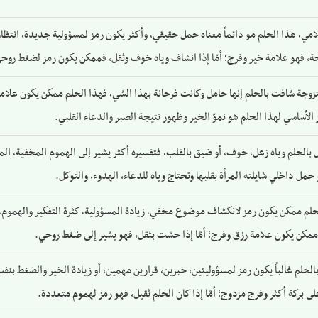
لامي، هذا الحلم مو دائماً معناه حمل حقيقي، وأكثر يكون رمز لمسؤولية جديدة، انتظار
حة، فهو علامة خير وفرج؛ أمّا إذا انشاف وياه خوف وثقل، فممكن يكون رمز لضغط روحي
متزوجة شافت بالحلم إنها حامل وكانت فرحانة بهذا الشي، فهذا الحلم ممكن يكون علامة ع
ز الأساسي لهذا الحلم هو نموّ الخير وظهور نتيجة الصبر والدعاء القلبي.
 بالحلم وياه زعل، خوف، أو ضيق بالقلب، فتفسيره أكثر يشير إلى الهموم المخفية، المس
حمل داخلي شايلته المرأة بقلبها وتحتاج وياه للدعاء، الهدوء، والتوكل.
حلم ممكن يكون رمز لانكشاف موضوع مخفي، زيادة المسؤولية، كثرة التفكير والهموم، 
ممكن يكون علامة رزق وفرج؛ أمّا إذا حسّت بثقل، فهو يشير إلى ضغط روحي.
الحلم غالباً يكون رمز لمسؤوليتين، خبرين، قرارين مهمين، أو زيادة الخير والضغط ب
ى بركة أكثر وفرج مزدوج؛ أمّا إذا كان الحلم ثقيل، فهو رمز لهموم متعددة.