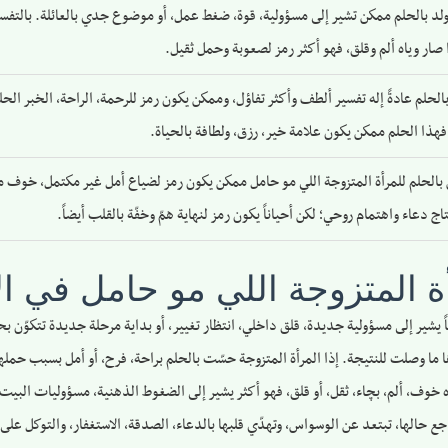
لد بالحلم ممكن تشير إلى مسؤولية، قوة، ضغط عمل، أو موضوع جدي بالعائلة. بالتفسير
ذا صار وياه ألم وقلق، فهو أكثر رمز لصعوبة وحمل ثقيل.
لحلم عادةً إله تفسير ألطف وأكثر تفاؤل، وممكن يكون رمز للرحمة، الراحة، الخبر الحلو،
 فهذا الحلم ممكن يكون علامة خير، رزق، ولطافة بالحياة.
بالحلم للمرأة المتزوجة اللي مو حامل ممكن يكون رمز لضياع أمل غير مكتمل، خوف م
ج دعاء واهتمام روحي؛ لكن أحياناً يكون رمز لنهاية همّ وخفّة بالقلب أيضاً.
 المتزوجة اللي مو حامل في ال
 يشير إلى مسؤولية جديدة، قلق داخلي، انتظار تغيير، أو بداية مرحلة جديدة تتكوّن بحي
 ما وصلت للنتيجة. إذا المرأة المتزوجة حسّت بالحلم براحة، فرح، أو أمل بسبب حملها
اه خوف، ألم، بچاء، ثقل، أو قلق، فهو أكثر يشير إلى الضغوط الذهنية، مسؤوليات البيت،
واس، وتهدّي قلبها بالدعاء، الصدقة، الاستغفار، والتوكل على Allah ﷻ، وتقيس معنى الحلم على ظروف حياتها الواقعية.