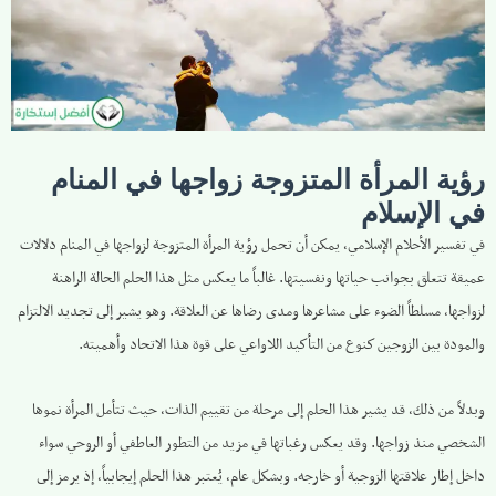
رؤية المرأة المتزوجة زواجها في المنام
في الإسلام
في تفسير الأحلام الإسلامي، يمكن أن تحمل رؤية المرأة المتزوجة لزواجها في المنام دلالات
عميقة تتعلق بجوانب حياتها ونفسيتها. غالباً ما يعكس مثل هذا الحلم الحالة الراهنة
لزواجها، مسلطاً الضوء على مشاعرها ومدى رضاها عن العلاقة. وهو يشير إلى تجديد الالتزام
والمودة بين الزوجين كنوع من التأكيد اللاواعي على قوة هذا الاتحاد وأهميته.
وبدلاً من ذلك، قد يشير هذا الحلم إلى مرحلة من تقييم الذات، حيث تتأمل المرأة نموها
الشخصي منذ زواجها. وقد يعكس رغباتها في مزيد من التطور العاطفي أو الروحي سواء
داخل إطار علاقتها الزوجية أو خارجه. وبشكل عام، يُعتبر هذا الحلم إيجابياً، إذ يرمز إلى