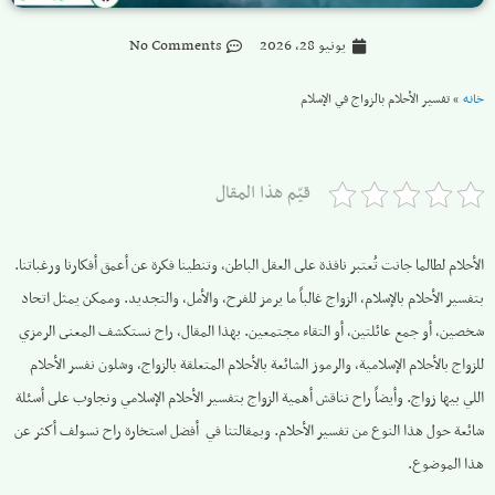
يونيو 28, 2026
No Comments
خانه
»
تفسير الأحلام بالزواج في الإسلام
قيّم هذا المقال
الأحلام لطالما جانت تُعتبر نافذة على العقل الباطن، وتنطينا فكرة عن أعمق أفكارنا ورغباتنا.
بتفسير الأحلام بالإسلام، الزواج غالباً ما يرمز للفرح، والأمل، والتجديد. وممكن يمثل اتحاد
شخصين، أو جمع عائلتين، أو التقاء مجتمعين. بهذا المقال، راح نستكشف المعنى الرمزي
للزواج بالأحلام الإسلامية، والرموز الشائعة بالأحلام المتعلقة بالزواج، وشلون نفسر الأحلام
اللي بيها زواج. وأيضاً راح نناقش أهمية الزواج بتفسير الأحلام الإسلامي ونجاوب على أسئلة
شائعة حول هذا النوع من تفسير الأحلام. وبمقالتنا في أفضل استخارة راح نسولف أكثر عن
هذا الموضوع.