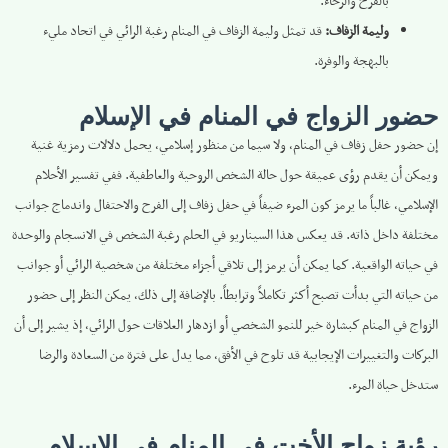
بالفرح والرخاء.
وليمة الزفاف:
قد تمثل وليمة الزفاف في المنام رغبة الرائي في اتحاد مليء
بالبهجة والوفرة.
حضور الزواج في المنام في الإسلام
إن حضور حفل زفاف في المنام، ولا سيما من منظور إسلامي، يحمل دلالات رمزية غنية
ويمكن أن يقدم رؤى عميقة حول حالة الشخص الروحية والعاطفية. ففي تفسير الأحلام
الإسلامي، غالباً ما يرمز كون المرء ضيفاً في حفل زفاف إلى الفرح والاحتفال واندماج جوانب
مختلفة داخل ذاته. قد يعكس هذا السيناريو في الحلم رغبة الشخص في الانسجام والوحدة
في حياته الواقعية. كما يمكن أن يرمز إلى تلاقي أجزاء مختلفة من شخصية الرائي أو جوانب
من حياته التي بدأت تصبح أكثر تكاملاً وترابطاً. بالإضافة إلى ذلك، يمكن النظر إلى حضور
الزواج في المنام كبشارة خير للنمو الشخصي أو ازدهار العلاقات حول الرائي، إذ يشير إلى أن
البركات والتغييرات الإيجابية قد تلوح في الأفق، مما يدل على فترة من السعادة والرضا
ستدخل حياة المرء.
رؤية زواج الأخت في المنام في الإسلام