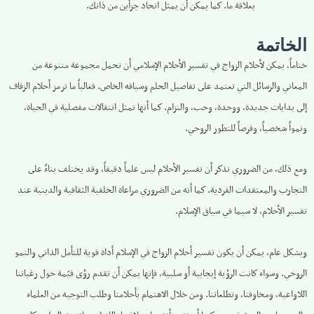
بعلاقة ما. كما يمكن أن يمثل اتحاد جزأين من ذاتك.
الخاتمة
ختاماً، يمكن لأحلام الزواج في تفسير الأحلام الإسلامي أن تحمل مجموعة متنوعة من
المعاني والرسائل التي تعتمد على تفاصيل الحلم وسياقه الخاص. فغالباً ما ترمز أحلام الزفاف
إلى بدايات جديدة، ووحدة، وحب، والتزام. كما أنها تمثل انتقالات مفصلية في الحياة،
ونمواً شخصياً، وفرصاً للتطور الروحي.
ومع ذلك، من الضروري تذكر أن تفسير الأحلام ليس علماً دقيقاً، وقد يختلف بناءً على
التجارب والمعتقدات الفردية. كما أنه من الضروري مراعاة الخلفية الثقافية والدينية عند
تفسير الأحلام، لا سيما في سياق الإسلام.
وبشكل عام، يمكن أن يكون تفسير أحلام الزواج في الإسلام أداة قوية للتأمل الذاتي والنمو
الروحي. وسواء كانت الرؤية إيجابية أو سلبية، فإنها يمكن أن تقدم رؤى قيّمة حول رغباتنا
اللاواعية، ومخاوفنا، وتطلعاتنا. ومن خلال الاهتمام بأحلامنا وطلب التوجيه من العلماء