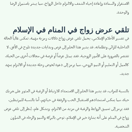
الاستقرار والسعادة وإعادة إحياء الشغف والالتزام داخل الزواج، مما يبشر باستمرار الرضا
والوحدة.
تلقي عرض زواج في المنام في الإسلام
في تفسير الأحلام الإسلامي، يحمل تلقي عرض زواج دلالات رمزية مهمة، تعكس غالباً الحالة
الداخلية للرائي وتطلعاته. قد يشير هذا الحلم إلى فرص وبدايات جديدة تلوح في الأفق، لا
تقتصر بالضرورة على الأمور الزوجية. فقد يمثل عرضاً أو فرصة في مجالات أخرى من الحياة،
كالعمل أو التعليم أو النمو الروحي، مما يرمز إلى دعوة لخوض رحلة جديدة أو الالتزام بعهد
جديد.
بالنسبة للعزاب، قد يشير هذا الحلم إلى الاستعداد للارتباط أو الرغبة في العثور على شريك
حياة، مما يعكس استعدادهم لاستقبال الحب والرفقة في حياتهم. أما بالنسبة للمرتبطين،
فقد يرمز إلى تعميق الروابط والرغبة في مزيد من الالتزام. وبشكل عام، يُنظر إلى تلقي عرض
زواج في المنام على أنه بشارة خير في الإسلام، توحي بالبركة والنمو والرخاء في الشؤون
الشخصية.