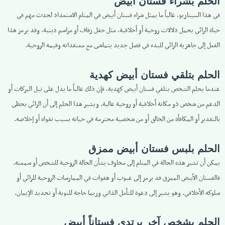
الحلم بشراء فستان أبيض
في هذا السيناريو، غالباً ما يمثل شراء فستان أبيض في المنام الاستعداد لحدث مهم في
حياة الرائي يحمل دلالات روحية أو أخلاقية، مثل حفل زفاف أو مراسم دينية. وقد يرمز هذا
الفعل إلى جاهزية الرائي للبدء في فصل جديد يتماشى مع معتقداته وقيمه الروحية.
الحلم بتلقي فستان أبيض كهدية
عندما يحلم الشخص بتلقي فستان أبيض كهدية، فإن ذلك غالباً ما يدل على نيل البركات أو
الدعم من شخص ذو مكانة أخلاقية أو روحية عالية. ويشير هذا الحلم إلى أن الرائي يحظى
بالتقدير أو المكافأة من الخالق أو من شخصية محترمة في حياته بسبب تقواه أو إخلاصه.
الحلم بلبس فستان أبيض ممزق
يمكن أن تشير هذه الحالة في المنام إلى مخاوف بشأن الحالة الروحية للشخص أو سمعته.
فالفستان الأبيض الممزق قد يرمز إلى عيوب أو هفوات في الممارسات الروحية للرائي أو
سلوكه الأخلاقي. وهو يشير إلى دعوة للتأمل الذاتي وربما حاجة للتوبة أو تجديد الإيمان.
الحلم بشخص آخر يرتدي فستاناً أبيض