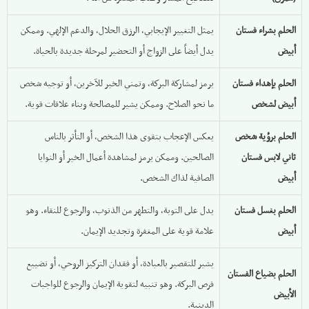
الحلم بشراء فستان
يمثل التغيير الإيجابي، الرزق الحلال، والدعم الإلهي. وممكن
أبيض
يدل أيضاً على الزواج أو التحضير لمرحلة جديدة بالحياة.
الحلم بإهداء فستان
يرمز لمشاركة البركة، وتمني الخير للآخرين، أو توجيه شخص
أبيض لشخص
ما نحو الصلاح. وممكن يشير للمصالحة وبناء علاقات قوية.
الحلم برؤية شخص
يعكس الإعجاب بتقوى هذا الشخص، أو التأثر بالناس
ثاني لابس فستان
الصالحين. وممكن يرمز لمشاهدة أعمال الخير أو النوايا
أبيض
الصافية لذاك الشخص.
الحلم بغسل فستان
يدل على التوبة، والتطهر من الذنوب، والرجوع للنقاء. وهو
أبيض
علامة قوية على المغفرة وتجديد الإيمان.
يشير للتقصير بالعبادة، أو فقدان التركيز الروحي، أو تضييع
الحلم بضياع الفستان
فرص البركة. وهو تنبيه لتقوية الإيمان والرجوع للواجبات
الأبيض
الدينية.