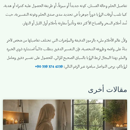
تفاصيل الحلم وحالة الفستان، كونه جديداً أو ممزقاً، أو طريقة الحصول عليه كشراء أو هدية.
كما تلعب أوقات الرؤيا دوراً جوهرياً في تحديد مدى صدق الحلم وقوته التفسيرية، حيث
تُعد أحلام السحر والصباح الأكثر دقة وتأثيراً مقارنة بأحلام أول الليل أو النهار.
ولأن عالم الأحلام مليء بالرموز الدقيقة والمؤشرات التي تختلف تفاصيلها من شخص لآخر
بناءً على واقعه وظروفه الشخصية، فإن التفسير الدقيق يتطلب دائماً استشارة ذوي الخبرة
والعلم بهذا المجال لربط الرؤيا بالسياق الصحيح للرائي. للحصول على تفسير دقيق وشامل
لرؤياكم، يرجى التواصل مباشرة عبر الرقم التالي:
4239 374 539 90+
مقالات أخرى