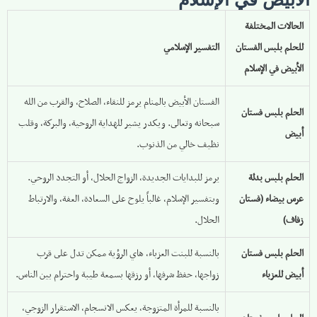
الحالات المختلفة
للحلم بلبس الفستان
التفسير الإسلامي
الأبيض في الإسلام
الفستان الأبيض بالمنام يرمز للنقاء، الصلاح، والقرب من الله
الحلم بلبس فستان
سبحانه وتعالى. ويكدر يشير للهداية الروحية، والبركة، وقلب
أبيض
نظيف خالي من الذنوب.
الحلم بلبس بدلة
يرمز للبدايات الجديدة، الزواج الحلال، أو التجدد الروحي.
عرس بيضاء (فستان
وبتفسير الإسلام، غالباً يلوح على السعادة، العفة، والارتباط
زفاف)
الحلال.
الحلم بلبس فستان
بالنسبة للبنت العزباء، هاي الرؤية ممكن تدل على قرب
أبيض للعزباء
زواجها، حفظ شرفها، أو رزقها بسمعة طيبة واحترام بين الناس.
بالنسبة للمرأة المتزوجة، يعكس الانسجام، الاستقرار الزوجي،