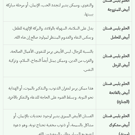
الحلم بلبس فستان
والتقوى. وممكن يشير لتجدد الحب، الإيمان، أو مرحلة مباركة
أبيض للمتزوجة
ببيتها.
الحلم بلبس فستان
يدل على السلامة، السهولة بالولادة، والبركة الإلهية للطفل.
أبيض للحامل
ويعكس النقاء والقدوم المنتظر لمولود صالح إن شاء الله.
بالنسبة للرجال، لبس الأبيض يرمز للتقوى، الأعمال الصالحة،
الحلم بلبس فستان
والقرب من الدين. وممكن يمثل أيضاً النجاح، السلام، وتزكية
أبيض للرجل
النفس.
الحلم بلبس فستان
هذا ممكن يرمز لغفران الذنوب، والتذكير بالموت، أو الهداية
أبيض بالفاتحة
نحو التوبة. ويسلط الضوء على الحاجة للدعاء والتفكر بالآخرة.
(الجنازة)
الحلم بلبس فستان
الفستان الأبيض الممزق يشير لوجود تحديات بالإيمان، أو
أبيض مشكوك
مشاكل بالسمعة، أو ذنوب مخفية تحتاج توبة. وهو دعوة
(ممزق)
لتصحيح المسار وطلب المغفرة من الله.