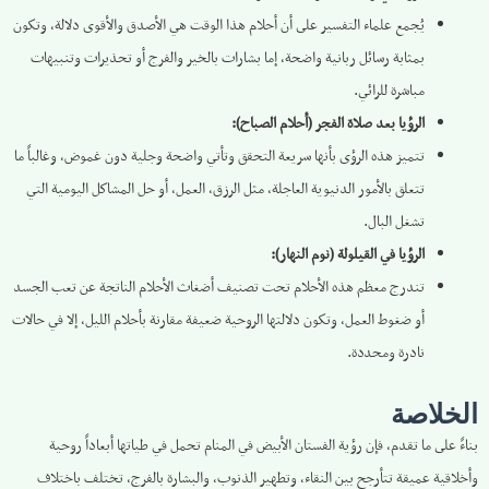
يُجمع علماء التفسير على أن أحلام هذا الوقت هي الأصدق والأقوى دلالة، وتكون
بمثابة رسائل ربانية واضحة، إما بشارات بالخير والفرج أو تحذيرات وتنبيهات
مباشرة للرائي.
الرؤيا بعد صلاة الفجر (أحلام الصباح):
تتميز هذه الرؤى بأنها سريعة التحقق وتأتي واضحة وجلية دون غموض، وغالباً ما
تتعلق بالأمور الدنيوية العاجلة، مثل الرزق، العمل، أو حل المشاكل اليومية التي
تشغل البال.
الرؤيا في القيلولة (نوم النهار):
تندرج معظم هذه الأحلام تحت تصنيف أضغاث الأحلام الناتجة عن تعب الجسد
أو ضغوط العمل، وتكون دلالتها الروحية ضعيفة مقارنة بأحلام الليل، إلا في حالات
نادرة ومحددة.
الخلاصة
بناءً على ما تقدم، فإن رؤية الفستان الأبيض في المنام تحمل في طياتها أبعاداً روحية
وأخلاقية عميقة تتأرجح بين النقاء، وتطهير الذنوب، والبشارة بالفرج، تختلف باختلاف