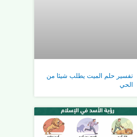
تفسير حلم الميت يطلب شيئا من
الحي