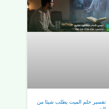
تفسير حلم الميت يطلب شيئا من
الحي