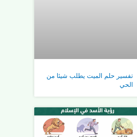
تفسير حلم الميت يطلب شيئا من
الحي