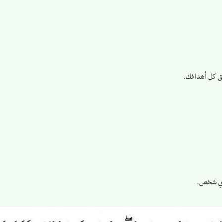
يق كل أهدافك.
لأي شخص.