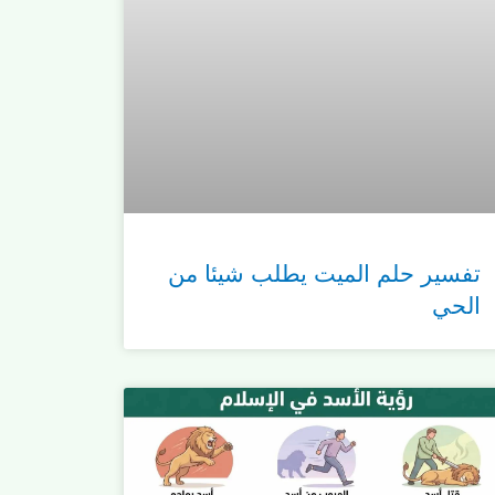
تفسير حلم الميت يطلب شيئا من
الحي