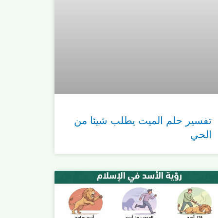
تفسير حلم الميت يطلب شيئا من
الحي