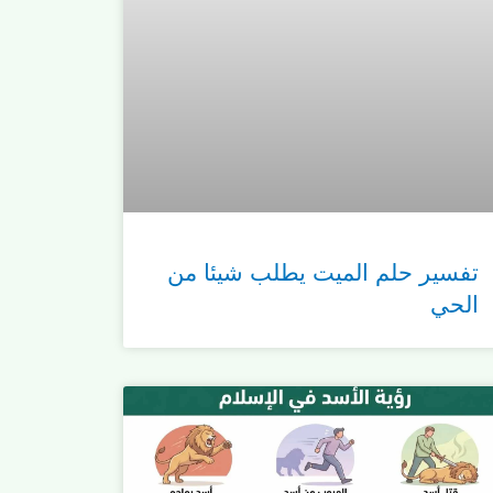
تفسير حلم الميت يطلب شيئا من
الحي