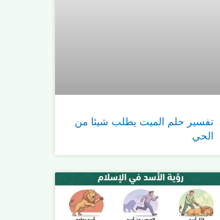
تفسير حلم الميت يطلب شيئا من
الحي