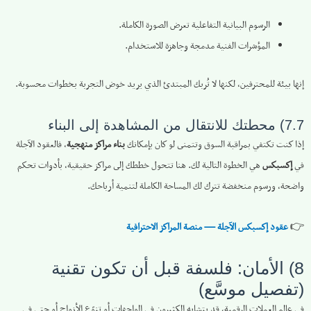
الرسوم البيانية التفاعلية تعرض الصورة الكاملة.
المؤشرات الفنية مدمجة وجاهزة للاستخدام.
إنها بيئة للمحترفين، لكنها لا تُربك المبتدئ الذي يريد خوض التجربة بخطوات محسوبة.
7.7) محطتك للانتقال من المشاهدة إلى البناء
إذا كنت تكتفي بمراقبة السوق وتتمنى لو كان بإمكانك
بناء مراكز منهجية
، فالعقود الآجلة
في
إكسبكس
هي الخطوة التالية لك. هنا تتحول خططك إلى مراكز حقيقية، بأدوات تحكم
واضحة، ورسوم منخفضة تترك لك المساحة الكاملة لتنمية أرباحك.
👉
عقود إكسبكس الآجلة — منصة المراكز الاحترافية
8) الأمان: فلسفة قبل أن تكون تقنية
(تفصيل موسَّع)
في عالم العملات الرقمية، قد يتشابه الكثيرون في الواجهات أو تنوّع الأزواج أو حتى في