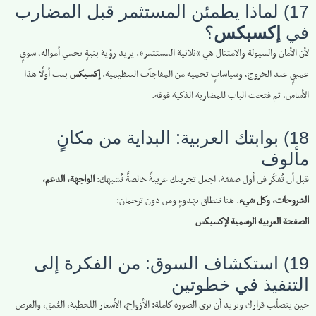
17) لماذا يطمئن المستثمر قبل المضارب
في
إكسبكس
؟
لأن الأمان والسيولة والامتثال هي “ثلاثية المستثمر”. يريد رؤية بنيةٍ تحمي أمواله، سوقٍ
عميقٍ عند الخروج، وسياساتٍ تحميه من المفاجآت التنظيمية.
إكسبكس
بنت أولًا هذا
الأساس، ثم فتحت الباب للمضاربة الذكية فوقه.
18) بوابتك العربية: البداية من مكانٍ
مألوف
قبل أن تُفكّر في أول صفقة، اجعل تجربتك عربيةً خالصةً تُشبهك:
الواجهة، الدعم،
الشروحات، وكل شيء
. هنا تنطلق بهدوءٍ ومن دون ترجمان:
الصفحة العربية الرسمية لإكسبكس
19) استكشاف السوق: من الفكرة إلى
التنفيذ في خطوتين
حين يتصلّب قرارك وتريد أن ترى الصورة كاملة: الأزواج، الأسعار اللحظية، العُمق، والفرص