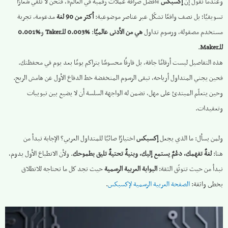
وعندما نقول إن
إكسبكس
“أفضل صرافة عملات رقمية في العالم”، فنحن لا نلقي شعارًا
تسويقيًا؛ بل نصف واقعًا تشكّل عبر عناصر موضوعية:
أكثر من 90 لغة
مدعومة، تجربة
مستخدم مصقولة، ورسوم تداول
هي من الأدنى عالميًا
:
‎0.003%‎ للـTaker
و
‎0.001%‎
للـMaker
.
هذه التفاصيل ليست أرقامًا جافة، بل فارقًا محسوسًا يتراكم يومًا بعد يوم في محفظتك.
فحين يجني المتداول أرباحه، تبقى الرسوم المنخفضة خط الدفاع الأول عن هامش الربح.
وحين يتعلّم المبتدئ على مهل، تضمن له الواجهة السلسة أن لا يضيع بين تبويبات
وتعقيدات.
ولمن يسأل: ما الذي يجعل
إكسبكس
اختيارًا صائبًا للمتداول العربي؟ الإجابة تبدأ من
هنا:
لغةٌ تفهمك، دعْمٌ يستمع إليك، وبنيةٌ تحتيةٌ تليق بطموحك
. ولأن الانطباع الأول يدوم،
نبدأ من حيث تتوثّق الثقة:
البوابة العربية الرسمية
حيث تجد كل ما تحتاجه للانطلاق
بخطى واثقة:
الصفحة العربية الرسمية لإكسبكس
.