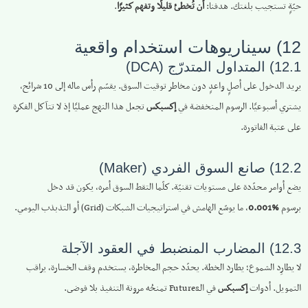
حيّةٍ تستجيب بلغتك. هدفنا:
أن تُخطئ قليلًا وتفهم كثيرًا
.
12) سيناريوهات استخدام واقعية
12.1) المتداول المتدرّج (DCA)
يريد الدخول على أصلٍ واعدٍ دون مخاطر توقيت السوق. يقسّم رأس ماله إلى 10 شرائح،
يشتري أسبوعيًا. الرسوم المنخفضة في
إكسبكس
تجعل هذا النهج عمليًا إذ لا تتآكل الفكرة
على عتبة الفاتورة.
12.2) صانع السوق الفردي (Maker)
يضع أوامر محدّدة على مستويات تقنيّة. كلّما التقط السوق أمره، يكون قد دخل
برسوم
‎0.001%‎
، ما يوسّع الهامش في استراتيجيات الشبكات (Grid) أو التذبذب اليومي.
12.3) المضارب المنضبط في العقود الآجلة
لا يطارِد الشموع؛ يطارد الخطة. يحدّد حجم المخاطرة، يستخدم وقف الخسارة، يراقب
التمويل. أدوات
إكسبكس
في الـFutures تمنحُه مرونة التنفيذ بلا فوضى.