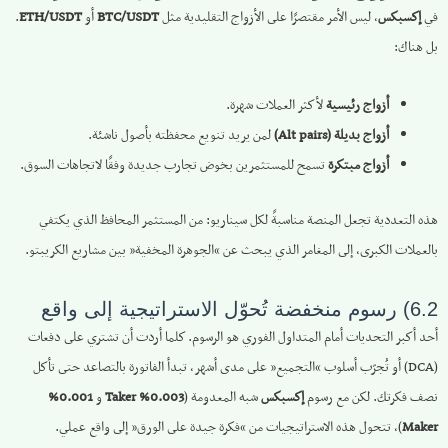
في
إكسبكس
، ليس الأمر مقتصرًا على الأزواج التقليدية مثل
BTC/USDT
أو
ETH/USDT
.
بل هناك:
أزواج رئيسية
لأكثر العملات شهرة.
أزواج بديلة (Alt pairs)
لمن يريد تنويع محفظته بأصول ناشئة.
أزواج مبتكرة
تسمح للمستثمرين بخوض تجارب جديدة وفقًا لاتجاهات السوق.
هذه التعددية تجعل المنصة مناسبةً لكل سيناريو: من المستثمر المحافظ الذي يكتفي
بالعملات الكبرى، إلى المغامر الذي يبحث عن “الجوهرة المخفية” بين مشاريع الكريبتو.
6.2) رسوم منخفضة تُحوّل الاستراتيجية إلى واقع
أحد أكبر التحديات أمام المتداول الفوري هو الرسوم. كلما أردت أن تشتري على دفعات
(DCA) أو تُجرّب أسلوب “التجميع” على مدى أشهر، تبدأ الفاتورة بالتصاعد حتى تأكل
نصف فكرتك. لكن مع رسوم
إكسبكس
شبه المعدومة (
0.003% Taker
و
0.001%
Maker
)، تتحول هذه الاستراتيجيات من “فكرة جيدة على الورق” إلى واقع عملي.