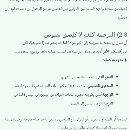
فالمبتدئ الذي يدخل لأول مرة لا يشعر بالغربة. والخبير الذي يحتاج أدوات احترافية لا
يُحبط من بساطة واجهة المبتدئين. التوازن بين الفئتين هو سرّ التحوّل من “استخدام” إلى
“تعلّم”.
2.3) الترجمة كلغةٍ لا كلِصق نصوص
أن تقول إن منصة ما مترجمة إلى أكثر من
٩٠ لغة
قد يبدو شعارًا تسويقيًا، لكن
في
إكسبكس
الأمر أبعد من ذلك. الترجمة هنا ليست عملية “قص ولصق” للنصوص،
بل
منهجية كاملة
:
الدعم الفني
يتحدث اللغة التي تفهمها.
المحتوى التعليمي
يُعاد صياغته ليعكس ثقافة المستخدم، لا مجرد لغته.
الواجهة
تُبنى بطريقة تحترم عادات القراءة من اليمين إلى اليسار (كما في
العربية) أو من اليسار إلى اليمين.
النتيجة أن المتداول العربي، أو التركي، أو النيجيري يشعر أنه في بيئة مألوفة، وكأن المنصة
صُمّمت محليًا لأجله، لا كمنتج عالمي فُرض عليه.