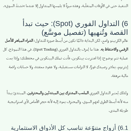
التنفيذ حتى في الأوقات المتقلّبة. وهذه ميزةٌ لا يلمسها المتداول إلا عندما “تشتدّ السوق”.
6) التداول الفوري (Spot): حيث تبدأ
القصة وتُنهيها (تفصيل موسَّع)
عالم الكريبتو واسع، لكن البداية دائمًا تكون من أبسط صورة للتداول:
الشراء المباشر للأصل
الرقمي والاحتفاظ به
. هذا ما يُعرف بالتداول الفوري (Spot Trading). في هذا النموذج، كل
عملية تتم بوضوح: إذا اشتريت بيتكوين، فأنت تملك البيتكوين في محفظتك؛ وإذا بعت
إيثريوم، يغادر رصيدك فورًا. لا التزامات مستقبلية، ولا عقود معقدة، ولا حسابات رافعة
مالية مرهقة.
ولذلك يُعتبر التداول الفوري
الملعب المشترك بين المبتدئين والمحترفين
. المبتدئ يبدأ
منه لأنه أبسط الطرق لفهم السوق، والمحترف يعود إليه لأنه حجر الأساس لأي استراتيجية
طويلة المدى.
6.1) أزواج متنوّعة تناسب كل الأذواق الاستثمارية