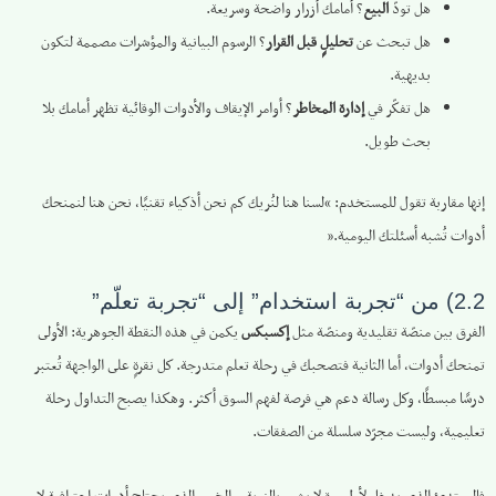
هل تودّ
البيع
؟ أمامك أزرار واضحة وسريعة.
هل تبحث عن
تحليلٍ قبل القرار
؟ الرسوم البيانية والمؤشرات مصممة لتكون
بديهية.
هل تفكّر في
إدارة المخاطر
؟ أوامر الإيقاف والأدوات الوقائية تظهر أمامك بلا
بحث طويل.
إنها مقاربة تقول للمستخدم: “لسنا هنا لنُريك كم نحن أذكياء تقنيًا، نحن هنا لنمنحك
أدوات تُشبه أسئلتك اليومية.”
2.2) من “تجربة استخدام” إلى “تجربة تعلّم”
الفرق بين منصّة تقليدية ومنصّة مثل
إكسبكس
يكمن في هذه النقطة الجوهرية: الأولى
تمنحك أدوات، أما الثانية فتصحبك في رحلة تعلم متدرجة. كل نقرةٍ على الواجهة تُعتبر
درسًا مبسطًا، وكل رسالة دعم هي فرصة لفهم السوق أكثر. وهكذا يصبح التداول رحلة
تعليمية، وليست مجرّد سلسلة من الصفقات.