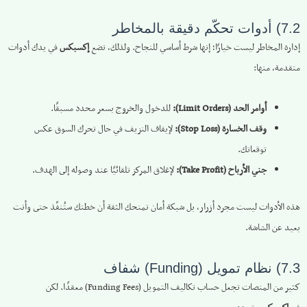
7.2) أدوات تحكّم دقيقة بالمخاطر
إدارة المخاطر ليست خيارًا؛ إنها شرط أساسي للنجاح. ولذلك، تضع
إكسبكس
في يدك أدوات
متقدمة، منها:
أوامر الحد (Limit Orders):
للدخول والخروج بسعر محدد مسبقًا.
وقف الخسارة (Stop Loss):
لإيقاف النزيف في حال تحرك السوق عكس
توقعاتك.
جني الأرباح (Take Profit):
لإغلاق المركز تلقائيًا عند وصوله إلى الهدف.
هذه الأدوات ليست مجرد أزرار، بل شبكة أمان تمنحك الثقة أن خطتك ستُنفَّذ حتى وأنت
بعيد عن الشاشة.
7.3) نظام تمويل (Funding) شفاف
كثير من المنصات تجعل حساب تكاليف التمويل (Funding Fees) معقدًا. لكن