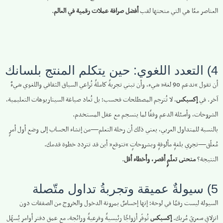
العناصر معًا هي التي منحتها لقب
أفضل صرافة عملات رقمية في العالم
.
4) التعدد اللغوي: حين يتكلم المنتج بلسانك
أن تقول “ندعم 90 لغة” شيء، وأن تبني تجربةً كاملةً تُراعي السياق الثقافي واللغوي شيءٌ
آخر. في
إكسبكس
، لا تُترجم المصطلحات فحسب؛ بل تُعاد صياغة السيناريوهات التعليمية،
الشروحات، وأسئلة الدعم وفقًا لما ينسجم مع عقل المستخدم.
بالنسبة للمتداول العربي، يعني ذلك أن رحلة التعلم—من إنشاء الحساب إلى وضع أول أمرٍ
مُعلّق—تجري بلغةٍ مألوفةٍ وبشروحاتٍ “تتوقع” أين قد تتردد خطوة قدمك.
النتيجة؟
منحنى تعلّمٍ أقصر، وأخطاء أقل
.
5) سيولةٌ عميقة وتجربةُ تداول متّصلة
السيولة ليست رقمًا في لوحة؛ إنها إحساسٌ بمرونة الدخول والخروج من الصفقات دون
انزلاقٍ سعريّ مُربك.
إكسبكس
تُوفّر أزواجًا رئيسيةً وفرعيةً ورائجة، مع عمق دفتر أوامرٍ يُسهّل