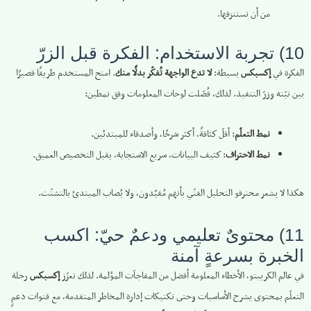
من أن تستنزفها.
10) تجربة الاستخدام: الفكرة قبل الزرّ
الفكرة في
إكسبكس
بسيطة:
لا تدع الواجهة تُفكّر بدلًا منك
. امنح المستخدم طريقًا قصيرًا
بين نيّته وزرّ التنفيذ. لذلك، فُصّلت لوحات المعلومات وفق نمطين:
نمط التعلّم
: أقلّ كثافةً، أكثر شرحًا، وأصدقاء للمبتدئين.
نمط الاحتراف
: كثيف البيانات، سريع الاستجابة، يقبل التخصيص العميق.
هكذا لا يشعر محترفو التحليل الفنّي بأنهم مُقيَّدون، ولا يُصاب المبتدئ بالتشتّت.
11) محتوىٌ تعليمي ودعمٌ حيّ: اكسب
الخبرة بسرعةٍ آمنة
في عالم الكريبتو، الأخطاء المعلومة أفضل من المفاجآت المؤلمة. لذلك تعزّز
إكسبكس
رحلة
التعلّم بمحتوى يشرح الأساسيات وحتى تكتيكات إدارة المخاطر المتقدمة، مع قنوات دعمٍ