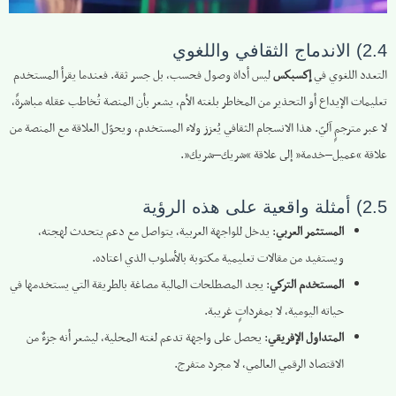
2.4) الاندماج الثقافي واللغوي
التعدد اللغوي في
إكسبكس
ليس أداة وصول فحسب، بل جسر ثقة. فعندما يقرأ المستخدم
تعليمات الإيداع أو التحذير من المخاطر بلغته الأم، يشعر بأن المنصة تُخاطب عقله مباشرةً،
لا عبر مترجمٍ آليّ. هذا الانسجام الثقافي يُعزز ولاء المستخدم، ويحوّل العلاقة مع المنصة من
علاقة “عميل–خدمة” إلى علاقة “شريك–شريك”.
2.5) أمثلة واقعية على هذه الرؤية
المستثمر العربي
: يدخل للواجهة العربية، يتواصل مع دعم يتحدث لهجته،
ويستفيد من مقالات تعليمية مكتوبة بالأسلوب الذي اعتاده.
المستخدم التركي
: يجد المصطلحات المالية مصاغة بالطريقة التي يستخدمها في
حياته اليومية، لا بمفرداتٍ غريبة.
المتداول الإفريقي
: يحصل على واجهة تدعم لغته المحلية، ليشعر أنه جزءٌ من
الاقتصاد الرقمي العالمي، لا مجرد متفرج.