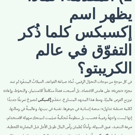
يظهر اسم
إكسبكس
كلما ذُكر
التفوّق في عالم
الكريبتو؟
في كل موجةٍ من موجات التحوّل الرقمي، تُعاد صياغة القواعد. العملاتُ المشفّرة لم تعد
مجرّد “تجربة” على هامش الاقتصاد، بل أصبحت فضاءً متكاملاً للاستثمار، والتحوّط، وإعادة
توزيع الفرص عالميًا. وسط هذا المشهد المتسارع، تتقدّم
إكسبكس
لتصوغ تعريفًا جديدًا
لكلمة “منصّة تداول”: منصة إنسانية في جوهرها، تقنية في بنيتها، وعالميةٌ في رسالتها.
إنها ليست واجهةً رقميةً فحسب، بل منظومةٌ مُحكَمةٌ صمّمت لتمنحك سهولة الاستخدام،
سرعة التنفيذ، عمق السيولة، وأمانًا يُطمئن رأس المال طويل الأجل قبل المضاربة اللحظية.