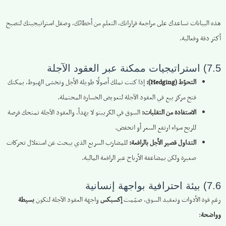
هذه البيانات تساعدك على مراجعة قراراتك، التعلم من أخطائك، وصقل استراتيجيتك لتصبح
أكثر دقة وفعالية.
7.5) استراتيجيات ممكنة عبر العقود الآجلة
التحوّط (Hedging):
إذا كنت تملك أصولًا طويلة الأجل وتخشى الهبوط، يمكنك
فتح مركز بيع في العقود الآجلة لتعويض الخسارة المحتملة.
الاستفادة من التقلبات:
السوق في الكريبتو لا يهدأ، والعقود الآجلة تمنحك فرصة
للربح سواء ارتفع السعر أو انخفض.
التداول قصير الأجل بالرافعة:
للمضارب السريع الذي يبحث عن استغلال تحركات
صغيرة ولكن بمضاعفة الأرباح عبر الرافعة المالية.
7.6) بيئة احترافية بواجهة إنسانية
رغم قوة الأدوات وتعقيد السوق، صمّمت
إكسبكس
واجهة العقود الآجلة لتكون
بسيطة
وواضحة
: