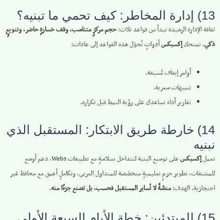
13) إدارة المخاطر: كيف تحمي ما تبنيه؟
ثقافة الإدارة الرشيدة تبدأ من قواعد ثلاث:
حجم مركزٍ متناسب، وقف خسارةٍ حاضر، وتنويعٍ
ذكي
. تمنحك
إكسبكس
أدواتٍ تُحوّل هذه القواعد إلى عادات:
أوامر إيقاف مُسبقة.
تنبيهات سعرية.
تقارير أداء تساعدك على رؤية النمط قبل تكراره.
14) خارطة طريق الابتكار: المستقبل الذي
نبنيه
تعمل
إكسبكس
على توسيع البنية لتتداخل بسلاسةٍ مع تطبيقات Web3، دعم أوسع
للمشتقات، تطوير حزمٍ تعليميةٍ متخصّصة للمتداول العربي، وتكاملٍ أعمق مع محافظ غير
احتجازية. الهدف:
منصّةٌ لا تُساير المستقبل فحسب، بل تصنع جزءًا منه
.
15) للمبتدئين: خطة الأيام السبعة الأولى