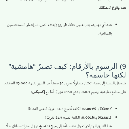
عند وقوع المشكلة
.
عند أي تهديد، يتم تفعيل خطط طوارئ لإيقاف الضرر، ثم إشعار المستخدمين
بالشفافية.
9) الرسوم بالأرقام: كيف تصيرُ “هامشية”
لكنها حاسمة؟
فلنحوّل النسبة إلى قصة. تخيّل متداولًا يجري 30 صفقةً في الشهر بقيمة 5,000$ للصفقة.
على منصّةٍ تقليدية برسوم 0.1%، يدفع 150$ شهريًا. أمّا مع
إكسبكس
:
كـ
Taker
بـ
‎0.003%‎
: الكلفة تُصبح 4.5$ تقريبًا لنفس النشاط!
كـ
Maker
بـ
‎0.001%‎
: الكلفة تُصبح 1.5$ تقريبًا!
هذا الفارق المتراكم يُحوّل “تفصيلةً” إلى
ميزةٍ تنافسيةٍ
تموّل استراتيجياتك بدلًا