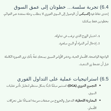
6.4) تجربة سلسة… خطوتان إلى عمق السوق
إحدى نقاط قوة
إكسبكس
أن الوصول إلى السوق الفوري لا يتطلب رحلة معقدة عبر القوائم.
بخطوتين فقط يمكنك:
اختيار الزوج الذي ترغب في تداوله.
إدخال أمر الشراء أو البيع مباشرة.
الواجهة الواضحة، الأسعار الحية، ودفتر الأوامر العميق يمنحك ثقةً بأنك ترى الصورة الكاملة
قبل أن تضغط زر التنفيذ.
6.5) استراتيجيات عملية على التداول الفوري
التجميع الدوري (DCA):
استثمر مبلغًا ثابتًا بشكل منتظم لتقليل تأثير تقلبات
السوق.
المضاربة اللحظية:
الدخول والخروج من صفقات سريعة اعتمادًا على تحركات
الأسعار.