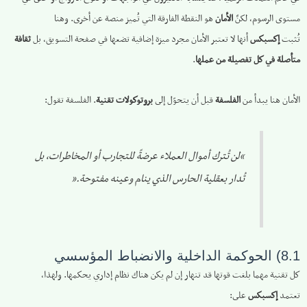
مستوى الرسوم، لكنَّ
الأمان
هو النقطة الفارقة التي تُميز منصة عن أخرى. وهنا
تُثبت
إكسبكس
أنها لا تعتبر الأمان مجرد ميزة إضافية تضعها في صفحة التسويق، بل
ثقافة
متأصلة في كل تفصيلة من عملها
.
الأمان هنا يبدأ من
الفلسفة
قبل أن يتحوّل إلى
بروتوكولات تقنية
. الفلسفة تقول:
“لن تُترك أموال العملاء عرضةً للتجارب أو المخاطرات، بل
تُدار بعقلية الحارس الذي ينام وعينه مفتوحة.”
8.1) الحوكمة الداخلية والانضباط المؤسسي
كل تقنية مهما بلغت قوتها قد تنهار إن لم يكن هناك نظام إداري يحكمها. ولهذا،
تعتمد
إكسبكس
على: