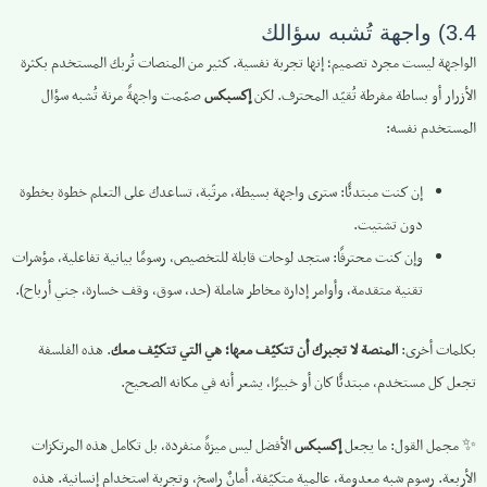
3.4) واجهة تُشبه سؤالك
الواجهة ليست مجرد تصميم؛ إنها تجربة نفسية. كثير من المنصات تُربك المستخدم بكثرة
الأزرار أو بساطة مفرطة تُقيّد المحترف. لكن
إكسبكس
صمّمت واجهةً مرنة تُشبه سؤال
المستخدم نفسه:
إن كنت مبتدئًا: سترى واجهة بسيطة، مرتّبة، تساعدك على التعلم خطوة بخطوة
دون تشتيت.
وإن كنت محترفًا: ستجد لوحات قابلة للتخصيص، رسومًا بيانية تفاعلية، مؤشرات
تقنية متقدمة، وأوامر إدارة مخاطر شاملة (حد، سوق، وقف خسارة، جني أرباح).
بكلمات أخرى:
المنصة لا تجبرك أن تتكيّف معها؛ هي التي تتكيّف معك
. هذه الفلسفة
تجعل كل مستخدم، مبتدئًا كان أو خبيرًا، يشعر أنه في مكانه الصحيح.
✨ مجمل القول: ما يجعل
إكسبكس
الأفضل ليس ميزةً منفردة، بل تكامل هذه المرتكزات
الأربعة. رسوم شبه معدومة، عالمية متكيّفة، أمانٌ راسخ، وتجربة استخدام إنسانية. هذه