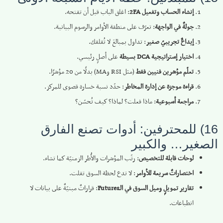
إنشاء الحساب وتفعيل 2FA
: اغلق الباب قبل أن تفتحه.
جولةٌ في الواجهة
: تعرّف على منطقة الأوامر والرسوم البيانية.
إيداعٌ تجريبيّ صغير
: تداول بمبالغَ لا تُقلقك.
اختيار إستراتيجية DCA بسيطة
على أصلٍ رئيسي.
تعلّم مؤشرين فنيين فقط
(مثل RSI وMA) بدلًا من 20 مؤشرًا.
قراءة موجزة عن إدارة المخاطر
: حدّد نسبة خسارة قصوى للمركز.
مراجعة أسبوعية
: ماذا فعلت؟ لماذا؟ كيف تُحسّن؟
16) للمحترفين: أدوات تصنع الفارق
الصغير… والكبير
لوحات قابلة للتخصيص
: رتّب المؤشرات والأُطر الزمنيّة كما تشاء.
اختصاراتٌ سريعة للأوامر
: لا تدع لحظة السوق تفلت.
تقارير تمويلٍ وميل السوق في الـFutures
: قراراتٌ مبنيّةٌ على بيانات لا
انطباعات.