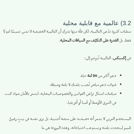
3.2) عالمية مع قابلية محلية
منصّات كثيرة تدّعي العالمية، لكن قلّة منها تدرك أن العالمية الحقيقية لا تعني تعميمًا لغويًا
فقط، بل
القدرة على التكيّف مع السياقات المحلية
.
في
إكسبكس
، العالمية تُترجم إلى:
دعم أكثر من
90 لغة
حيّة.
قنوات دعم مباشر تُجيب بلغتك لا بلغة وسيطة.
سياسات امتثال تراعي القوانين والخصوصيات المحلية، لتشعر بالأمان سواء كنت
في الشرق الأوسط أو آسيا أو أفريقيا.
المستخدم العربي لا يشعر أنه “ضيف” على منصة أجنبية، بل يرى نفسه في بيتٍ رقميٍّ
صُمم ليتحدث بلغته ويستوعب احتياجاته. وهذه المرونة هي ما