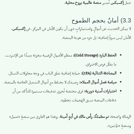
جعل
إكسبكس
تُعتبر
منصة عالمية بروح محلية
.
3.3) أمانٌ بحجم الطموح
لا يمكن الحديث عن أموالٍ واستثماراتٍ دون أن يكون الأمان في المركز. في
إكسبكس
،
الأمان ليس ميزةً إضافية؛ بل جزء من هوية المنصة.
الحفظ البارد (Cold Storage):
معظم الأصول الرقمية مخزنة بعيدًا عن الإنترنت،
ما يقلّل فرص الاختراق.
المصادقة الثنائية (2FA):
حماية إضافية تغلق الباب في وجه محاولات التسلل.
سياسة فصل أموال العملاء:
رصيدك لا يختلط مع أموال التشغيل الخاصة بالمنصة.
اختبارات أمنية دورية:
فرق مختصة تُجري تدقيقات مستمرة للتأكد من أن
دفاعات المنصة تسبق الهجمات بخطوة.
الرسالة واضحة:
نم مطمئنًا، رأس مالك في أيدٍ أمينة
. وهذا هو الفارق بين منصةٍ “تعمل”
ومنصةٍ “تؤتمن”.