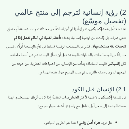
2) رؤية إنسانية تُترجم إلى منتج عالمي
(تفصيل موسّع)
عندما نتأمل قصة
إكسبكس
، ندرك أنها لم تُبنَ انطلاقًا من معادلات رياضية جافة أو منطق
تقني صرف، بل وُلدت من فرضية إنسانية بحتة:
“أعظم تقنية في العالم تفشل إذا لم
تتحدث لغة مستخدمها”
. كثير من المنصات الرقمية تسقط في فخّ “الهندسة أولًا”، فتبني
جدرانًا من المصطلحات والخيارات المعقدة قبل أن تسأل المستخدم عن أبسط حاجاته.
لكن
إكسبكس
قلبت المعادلة: بدأت من الإنسان، من احتياجاته الفطرية، من خوفه من
المجهول، ومن شغفه بالفرص، ثم بنت المنتج حول هذه المشاعر.
2.1) الإنسان قبل الكود
في فلسفة
إكسبكس
، لا قيمة لأكثر الخوارزميات تعقيدًا إذا كانت تُربك المستخدم. لهذا
سعت المنصة إلى جعل أول تفاعل مع واجهتها أشبه بحوار صريح:
هل تريد
شراء أصل رقمي
؟ هذا هو الطريق المباشر.