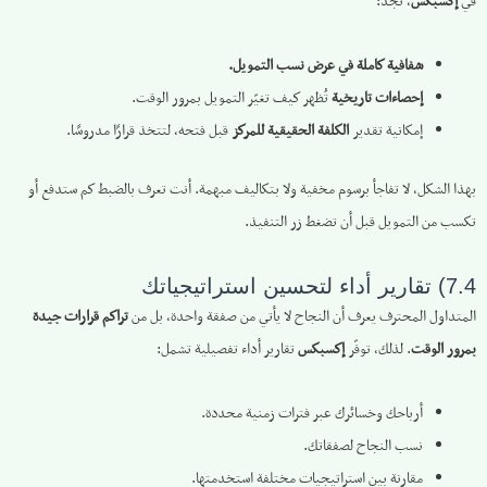
في
إكسبكس
، تجد:
شفافية كاملة في عرض نسب التمويل.
إحصاءات تاريخية
تُظهر كيف تغيّر التمويل بمرور الوقت.
إمكانية تقدير
الكلفة الحقيقية للمركز
قبل فتحه، لتتخذ قرارًا مدروسًا.
بهذا الشكل، لا تفاجأ برسوم مخفية ولا بتكاليف مبهمة. أنت تعرف بالضبط كم ستدفع أو
تكسب من التمويل قبل أن تضغط زر التنفيذ.
7.4) تقارير أداء لتحسين استراتيجياتك
المتداول المحترف يعرف أن النجاح لا يأتي من صفقة واحدة، بل من
تراكم قرارات جيدة
بمرور الوقت
. لذلك، توفّر
إكسبكس
تقارير أداء تفصيلية تشمل:
أرباحك وخسائرك عبر فترات زمنية محددة.
نسب النجاح لصفقاتك.
مقارنة بين استراتيجيات مختلفة استخدمتها.