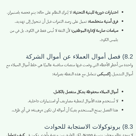
اختبارات دورية للبنية التحتية:
لا يُترك النظام على حاله؛ يتم فحصه باستمرار.
فرق أمنية متخصّصة:
تعمل على رصد الثغرات قبل أن تتحول إلى تهديد.
سياسات صارمة لإدارة الموظفين:
لأن الثقة لا تُبنى فقط في الكود، بل في من
يلمس الكود.
8.2) فصل أموال العملاء عن أموال الشركة
واحدة من أخطر الأخطاء التي وقعت فيها منصات منافسة عالميًا هي خلط أموال العملاء مع
أموال التشغيل.
إكسبكس
تتعامل مع هذه النقطة بصرامة:
أموال العملاء محفوظة بشكل منفصل بالكامل.
لا تُستخدم هذه الأموال لتغطية مصاريف أو استثمارات داخلية.
هذا الفصل يمنح المستخدم يقينًا أن أمواله لن تكون “رهينة” في أي ظرف.
8.3) بروتوكولات الاستجابة للحوادث
لا يوجد نظام محصّن بنسبة 100%، لكن الفارق بين منصة وأخرى يكمن في
كيف تتعامل