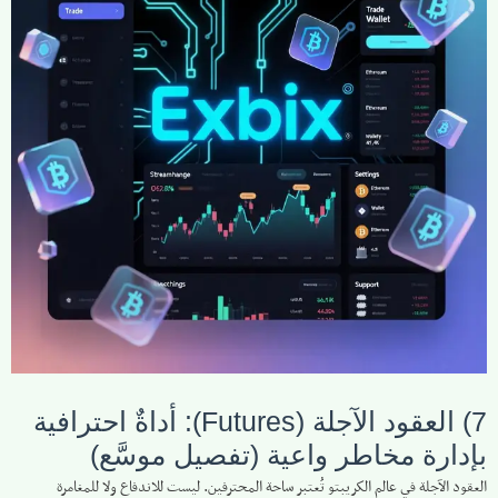
7) العقود الآجلة (Futures): أداةٌ احترافية
بإدارة مخاطر واعية (تفصيل موسَّع)
العقود الآجلة في عالم الكريبتو تُعتبر ساحة المحترفين. ليست للاندفاع ولا للمغامرة