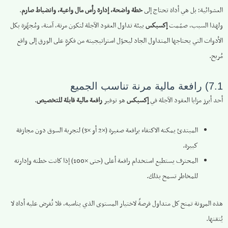
العشوائية؛ بل هي أداة تحتاج إلى
خطة واضحة، إدارة رأس مال واعية، وانضباط صارم
.
ولهذا السبب، صمّمت
إكسبكس
بيئة تداول العقود الآجلة لتكون مرنة، آمنة، ومُجهّزة بكل
الأدوات التي يحتاجها المتداول الجاد ليحوّل استراتيجيته من فكرةٍ على الورق إلى واقع
مُربح.
7.1) رافعة مالية مرنة تناسب الجميع
أحد أبرز مزايا العقود الآجلة في
إكسبكس
هو توفير
رافعة مالية قابلة للتخصيص
.
المبتدئ يمكنه الاكتفاء برافعة صغيرة (×2 أو ×3) لتجربة السوق دون مجازفة
كبيرة.
المحترف يستطيع استخدام رافعة أعلى (حتى ×100) إذا كانت خطته وإدارته
للمخاطر تسمح بذلك.
هذه المرونة تمنح كل متداول فرصةً لاختيار المستوى الذي يناسبه، فلا تُفرض عليه أداة لا
يُتقنها.