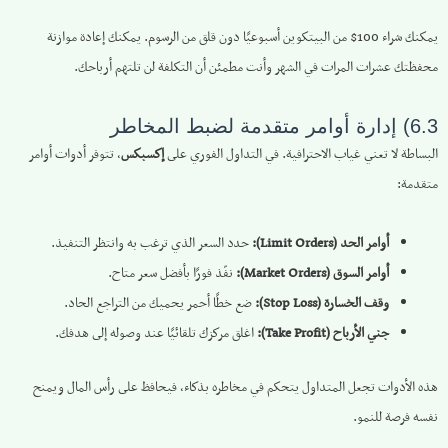
يمكنك شراء 100$ من البيتكوين أسبوعيًا دون قلق من الرسوم. يمكنك إعادة موازنة
محفظتك عشرات المرات في الشهر وأنت مطمئن أن التكلفة لن تلتهم أرباحك.
6.3) إدارة أوامر متقدمة لضبط المخاطر
البساطة لا تعني غياب الاحترافية. في التداول الفوري على
إكسبكس
، تتوفر أدوات أوامر
متقدمة:
أوامر الحد (Limit Orders):
حدد السعر الذي ترغب به وانتظر التنفيذ.
أوامر السوق (Market Orders):
نفّذ فورًا بأفضل سعر متاح.
وقف الخسارة (Stop Loss):
ضع خطًا أحمر يحميك من التراجع الحاد.
جني الأرباح (Take Profit):
اغلق مركزك تلقائيًا عند وصوله إلى هدفك.
هذه الأدوات تجعل المتداول يتحكم في مخاطره بذكاء، فيحافظ على رأس المال ويمنح
نفسه فرصة للنمو.