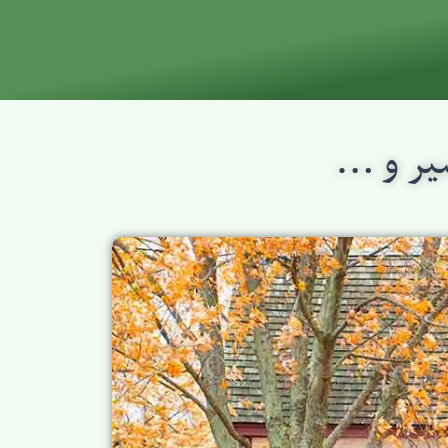
سير و …